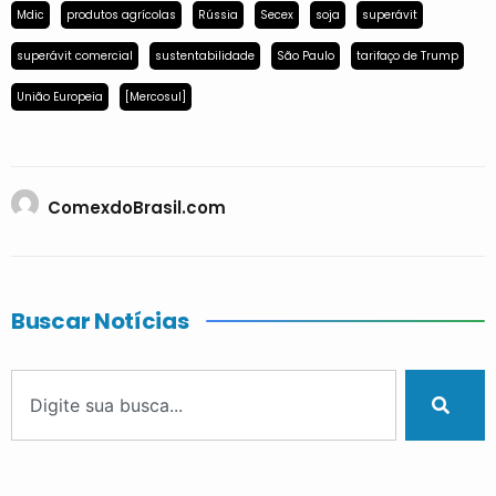
Mdic
produtos agrícolas
Rússia
Secex
soja
superávit
superávit comercial
sustentabilidade
São Paulo
tarifaço de Trump
União Europeia
[Mercosul]
ComexdoBrasil.com
Buscar Notícias