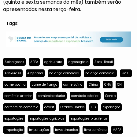
(quinta e sexta semanas do mês) também serão
apresentadas nesta terça-feira.
Tags:
Abicalçados
ABPA
agricultura
agronegócio
Apex-Brasil
ApexBrasil
Argentina
balança comercial
balança comercial
Brasil
carne bovina
carne de frango
carne suína
China
CNA
CNI
comércio exterior
comércio exterior
comércio exterior.
Conab
corrente de comércio
déficit
Estados Unidos
EUA
exportação
exportações
exportações agrícolas
exportações brasileiras
importação
importações
investimentos
livre comércio
MAPA