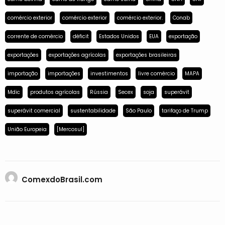
comércio exterior
comércio exterior
comércio exterior.
Conab
corrente de comércio
déficit
Estados Unidos
EUA
exportação
exportações
exportações agrícolas
exportações brasileiras
importação
importações
investimentos
livre comércio
MAPA
Mdic
produtos agrícolas
Rússia
Secex
soja
superávit
superávit comercial
sustentabilidade
São Paulo
tarifaço de Trump
União Europeia
[Mercosul]
ComexdoBrasil.com