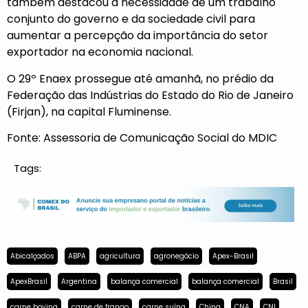
também destacou a necessidade de um trabalho
conjunto do governo e da sociedade civil para
aumentar a percepção da importância do setor
exportador na economia nacional.
O 29º Enaex prossegue até amanhã, no prédio da
Federação das Indústrias do Estado do Rio de Janeiro
(Firjan), na capital Fluminense.
Fonte: Assessoria de Comunicação Social do MDIC
Tags:
Abicalçados
ABPA
agricultura
agronegócio
Apex-Brasil
ApexBrasil
Argentina
balança comercial
balança comercial
Brasil
carne bovina
carne de frango
carne suína
China
CNA
CNI