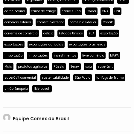
ApexBrasil
Argentina
balança comercial
balança comercial
Brasil
carne bovina
carne de frango
carne suína
China
CNA
CNI
comércio exterior
comércio exterior
comércio exterior.
Conab
corrente de comércio
déficit
Estados Unidos
EUA
exportação
exportações
exportações agrícolas
exportações brasileiras
importação
importações
investimentos
livre comércio
MAPA
Mdic
produtos agrícolas
Rússia
Secex
soja
superávit
superávit comercial
sustentabilidade
São Paulo
tarifaço de Trump
União Europeia
[Mercosul]
Equipe Comex do Brasil