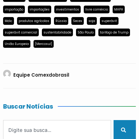
importação
importações
investimentos
livre comércio
MAPA
Mdic
produtos agrícolas
Rússia
Secex
soja
superávit
superávit comercial
sustentabilidade
São Paulo
tarifaço de Trump
União Europeia
[Mercosul]
Equipe Comexdobrasil
Buscar Notícias