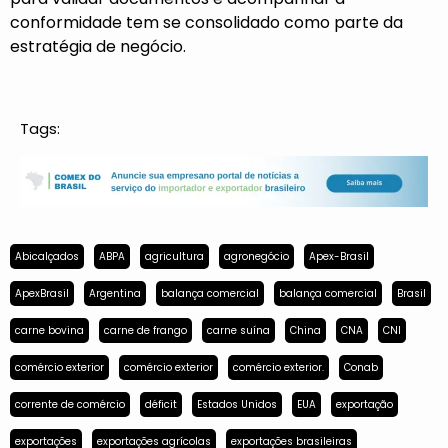
conformidade tem se consolidado como parte da
estratégia de negócio.
Tags:
Abicalçados
ABPA
agricultura
agronegócio
Apex-Brasil
ApexBrasil
Argentina
balança comercial
balança comercial
Brasil
carne bovina
carne de frango
carne suína
China
CNA
CNI
comércio exterior
comércio exterior
comércio exterior.
Conab
corrente de comércio
déficit
Estados Unidos
EUA
exportação
exportações
exportações agrícolas
exportações brasileiras