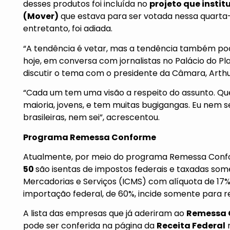
desses produtos foi incluída no
projeto que insti
(Mover)
que estava para ser votada nessa quarta-
entretanto, foi adiada.
“A tendência é vetar, mas a tendência também pod
hoje, em conversa com jornalistas no Palácio do Pla
discutir o tema com o presidente da Câmara, Arthur
“Cada um tem uma visão a respeito do assunto. Q
maioria, jovens, e tem muitas bugigangas. Eu nem
brasileiras, nem sei”, acrescentou.
Programa Remessa Conforme
Atualmente, por meio do programa Remessa Confo
50
são isentas de impostos federais e taxadas so
Mercadorias e Serviços (ICMS) com alíquota de 17
importação federal, de 60%, incide somente para r
A lista das empresas que já aderiram ao
Remessa 
pode ser conferida na página da
Receita Federal
n