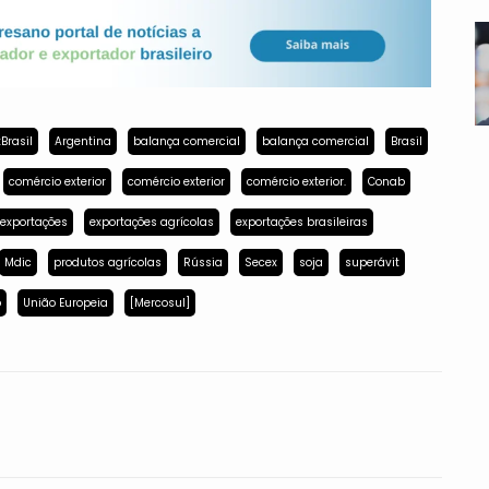
Brasil
Argentina
balança comercial
balança comercial
Brasil
comércio exterior
comércio exterior
comércio exterior.
Conab
exportações
exportações agrícolas
exportações brasileiras
Mdic
produtos agrícolas
Rússia
Secex
soja
superávit
p
União Europeia
[Mercosul]