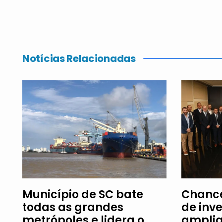
Notícias Relacionadas
Município de SC bate
Chance
todas as grandes
de inv
metrópoles e lidera o
amplia