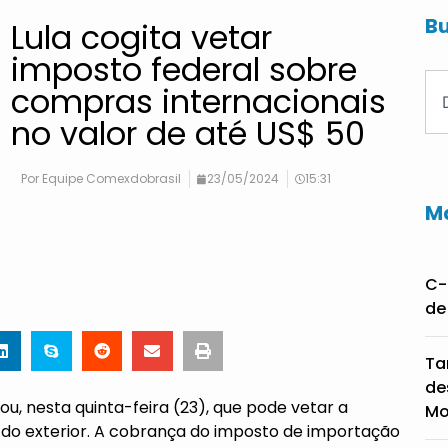
Bu
Lula cogita vetar
imposto federal sobre
compras internacionais
no valor de até US$ 50
Por
Equipe Comexdobrasil
23/05/2024
15:31
Ma
C-
de
Ta
de
rmou, nesta quinta-feira (23), que pode vetar a
Mo
 do exterior. A cobrança do imposto de importação