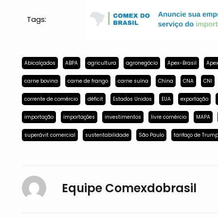
Tags:
Abicalçados
ABPA
agricultura
agronegócio
Apex-Brasil
Apex
carne bovina
carne de frango
carne suína
China
CNA
CNI
corrente de comércio
déficit
Estados Unidos
EUA
exportação
importação
importações
investimentos
livre comércio
MAPA
superávit comercial
sustentabilidade
São Paulo
tarifaço de Trum
Equipe Comexdobrasil