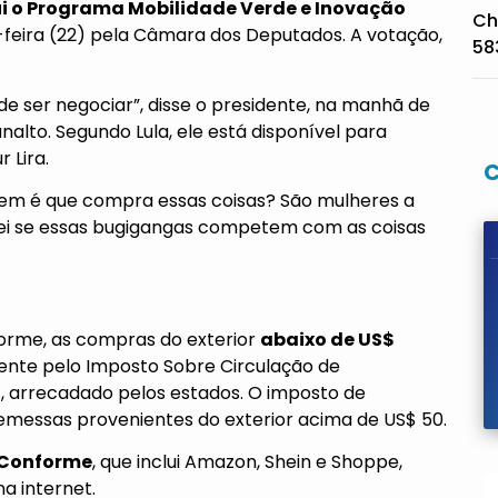
tui o Programa Mobilidade Verde e Inovação
Ch
feira (22) pela Câmara dos Deputados. A votação,
58
e ser negociar”, disse o presidente, na manhã de
nalto. Segundo Lula, ele está disponível para
 Lira.
uem é que compra essas coisas? São mulheres a
 sei se essas bugigangas competem com as coisas
rme, as compras do exterior
abaixo de US$
mente pelo Imposto Sobre Circulação de
%, arrecadado pelos estados. O imposto de
emessas provenientes do exterior acima de US$ 50.
Conforme
, que inclui Amazon, Shein e Shoppe,
a internet.