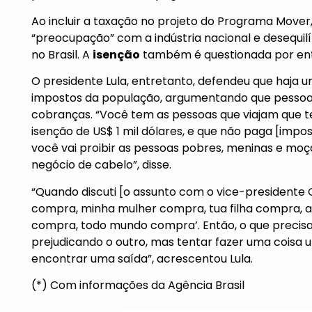
Ao incluir a taxação no projeto do Programa Mover, 
“preocupação” com a indústria nacional e desequil
no Brasil. A
isenção
também é questionada por enti
O presidente Lula, entretanto, defendeu que haja 
impostos da população, argumentando que pessoa
cobranças. “Você tem as pessoas que viajam que t
isenção de US$ 1 mil dólares, e que não paga [impo
você vai proibir as pessoas pobres, meninas e m
negócio de cabelo”, disse.
“Quando discuti [o assunto com o vice-presidente G
compra, minha mulher compra, tua filha compra, a f
compra, todo mundo compra’. Então, o que precisam
prejudicando o outro, mas tentar fazer uma coisa 
encontrar uma saída”, acrescentou Lula.
(*) Com informações da Agência Brasil