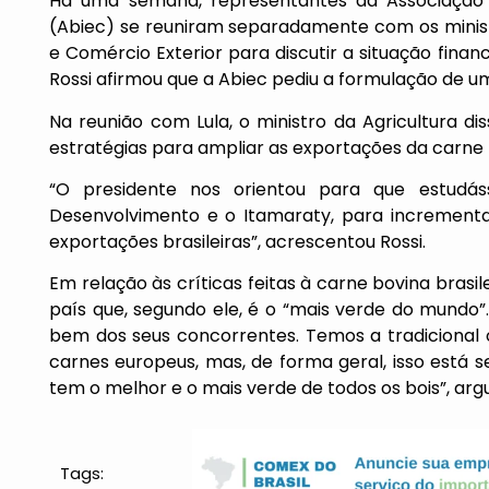
Há uma semana, representantes da Associação B
(Abiec) se reuniram separadamente com os ministr
e Comércio Exterior para discutir a situação finan
Rossi afirmou que a Abiec pediu a formulação de um
Na reunião com Lula, o ministro da Agricultura d
estratégias para ampliar as exportações da carne 
“O presidente nos orientou para que estudáss
Desenvolvimento e o Itamaraty, para incrementar 
exportações brasileiras”, acrescentou Rossi.
Em relação às críticas feitas à carne bovina brasil
país que, segundo ele, é o “mais verde do mundo”
bem dos seus concorrentes. Temos a tradicional 
carnes europeus, mas, de forma geral, isso está 
tem o melhor e o mais verde de todos os bois”, arg
Tags: