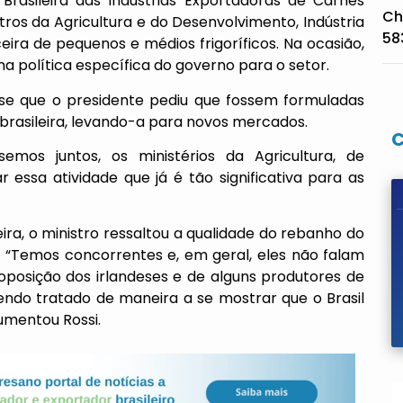
rasileira das Indústrias Exportadoras de Carnes
Ch
os da Agricultura e do Desenvolvimento, Indústria
58
ceira de pequenos e médios frigoríficos. Na ocasião,
a política específica do governo para o setor.
isse que o presidente pediu que fossem formuladas
brasileira, levando-a para novos mercados.
emos juntos, os ministérios da Agricultura, de
essa atividade que já é tão significativa para as
eira, o ministro ressaltou a qualidade do rebanho do
. “Temos concorrentes e, em geral, eles não falam
oposição dos irlandeses e de alguns produtores de
sendo tratado de maneira a se mostrar que o Brasil
umentou Rossi.