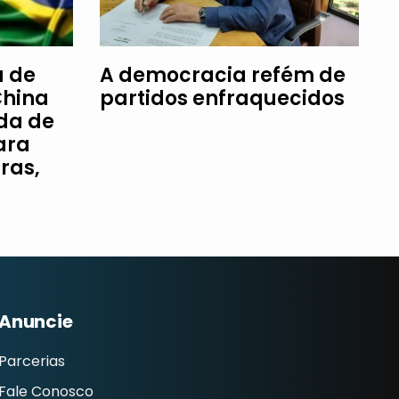
a de
A democracia refém de
China
partidos enfraquecidos
da de
ara
ras,
Anuncie
Parcerias
Fale Conosco