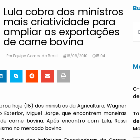
Bu
Lula cobra dos ministros
mais criatividade para
ampliar as exportações
de carne bovina
Por
Equipe Comex do Brasil
18/08/2010
15:04
Ma
C-
de
obrou hoje (18) dos ministros da Agricultura, Wagner
o Exterior, Miguel Jorge, que encontrem maneiras
Ta
a de carne bovina. Após encontro com Lula, Rossi
de
onismo no mercado bovino.
Mo