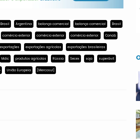
Brasil
Argentina
balança comercial
balança comercial
Brasil
comércio exterior
comércio exterior
comércio exterior.
Conab
exportações
exportações agrícolas
exportações brasileiras
O
Mdic
produtos agrícolas
Rússia
Secex
soja
superávit
p
União Europeia
[Mercosul]