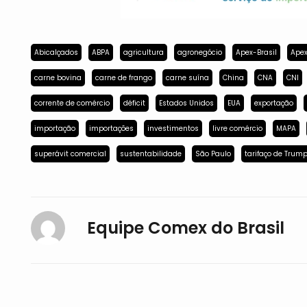
Abicalçados
ABPA
agricultura
agronegócio
Apex-Brasil
Apex
carne bovina
carne de frango
carne suína
China
CNA
CNI
corrente de comércio
déficit
Estados Unidos
EUA
exportação
importação
importações
investimentos
livre comércio
MAPA
superávit comercial
sustentabilidade
São Paulo
tarifaço de Trum
Equipe Comex do Brasil