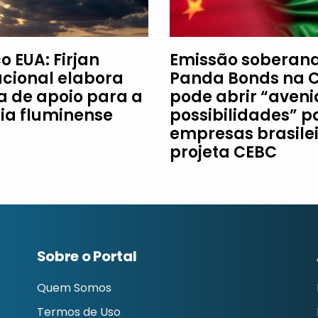
o EUA: Firjan
Emissão soberan
acional elabora
Panda Bonds na 
ha de apoio para a
pode abrir “aveni
ria fluminense
possibilidades” p
empresas brasilei
projeta CEBC
Sobre o Portal
Quem Somos
Termos de Uso