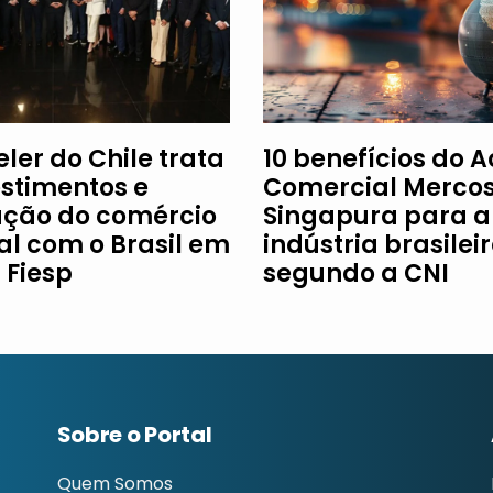
ler do Chile trata
10 benefícios do 
estimentos e
Comercial Mercos
ção do comércio
Singapura para a
al com o Brasil em
indústria brasileir
à Fiesp
segundo a CNI
Sobre o Portal
Quem Somos