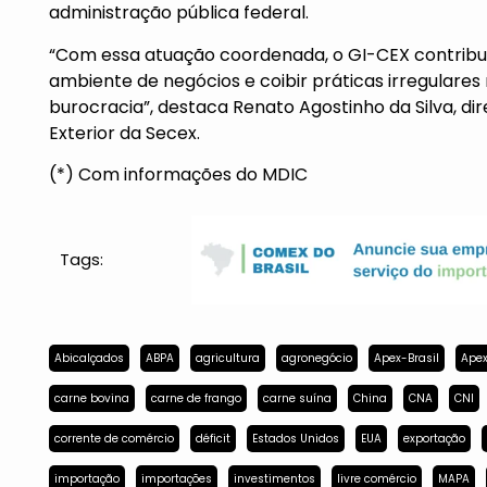
administração pública federal.
“Com essa atuação coordenada, o GI-CEX contribui
ambiente de negócios e coibir práticas irregulares
burocracia”, destaca Renato Agostinho da Silva, 
Exterior da Secex.
(*) Com informações do MDIC
Tags:
Abicalçados
ABPA
agricultura
agronegócio
Apex-Brasil
Apex
carne bovina
carne de frango
carne suína
China
CNA
CNI
corrente de comércio
déficit
Estados Unidos
EUA
exportação
importação
importações
investimentos
livre comércio
MAPA