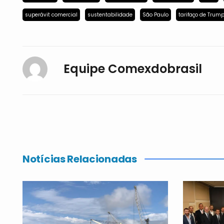
superávit comercial
sustentabilidade
São Paulo
tarifaço de Trum
Equipe Comexdobrasil
Notícias Relacionadas