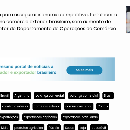
 para assegurar isonomia competitiva, fortalecer o
 no comércio exterior brasileiro, sem aumento de
diretor do Departamento de Operações de Comércio
Brasil
Argentina
balança comercial
balança comercial
Brasil
comércio exterior
comércio exterior
comércio exterior.
Conab
exportações
exportações agrícolas
exportações brasileiras
Mdic
produtos agrícolas
Rússia
Secex
soja
superávit