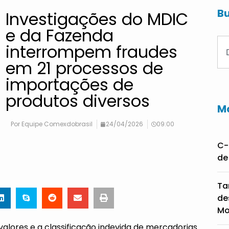
Bu
Investigações do MDIC
e da Fazenda
interrompem fraudes
em 21 processos de
importações de
produtos diversos
Ma
Por
Equipe Comexdobrasil
24/04/2026
09:00
C-
de
Ta
de
Mo
valores e a classificação indevida de mercadorias