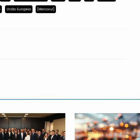
p
União Europeia
[Mercosul]