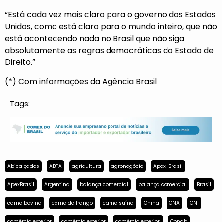
“Está cada vez mais claro para o governo dos Estados
Unidos, como está claro para o mundo inteiro, que não
está acontecendo nada no Brasil que não siga
absolutamente as regras democráticas do Estado de
Direito.”
(*) Com informações da Agência Brasil
Tags:
Abicalçados
ABPA
agricultura
agronegócio
Apex-Brasil
ApexBrasil
Argentina
balança comercial
balança comercial
Brasil
carne bovina
carne de frango
carne suína
China
CNA
CNI
comércio exterior
comércio exterior
comércio exterior.
Conab