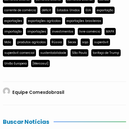
corrente de comércio
déficit
Estados Unidos
EUA
exportação
exportações
exportações agrícolas
exportações brasileiras
importação
importações
investimentos
livre comércio
MAPA
Mdic
produtos agrícolas
Rússia
Secex
soja
superávit
superávit comercial
sustentabilidade
São Paulo
tarifaço de Trump
União Europeia
[Mercosul]
Equipe Comexdobrasil
Buscar Notícias