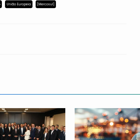
p
União Europeia
[Mercosul]