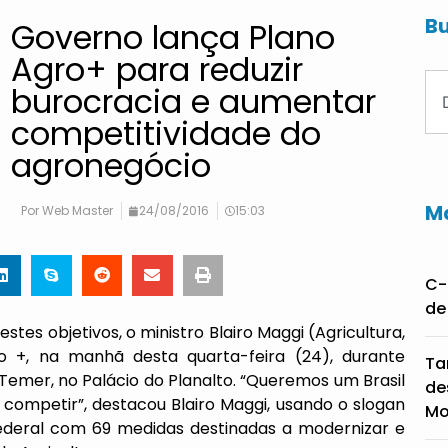
Bu
Governo lança Plano
Agro+ para reduzir
burocracia e aumentar
competitividade do
agronegócio
Ma
Por
Web Master
24/08/2016
15:03
C-
de
stes objetivos, o ministro Blairo Maggi (Agricultura,
o +, na manhã desta quarta-feira (24), durante
Ta
Temer, no Palácio do Planalto. “Queremos um Brasil
de
competir”, destacou Blairo Maggi, usando o slogan
Mo
federal com 69 medidas destinadas a modernizar e