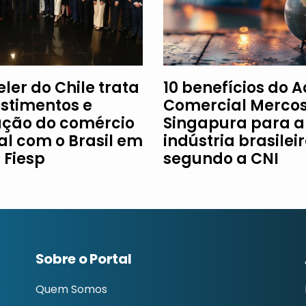
ler do Chile trata
10 benefícios do 
estimentos e
Comercial Mercos
ção do comércio
Singapura para a
al com o Brasil em
indústria brasileir
à Fiesp
segundo a CNI
Sobre o Portal
Quem Somos