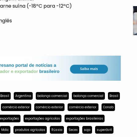
rne suína (-18ºC para -12ºC)
nglês
Brasil
Argentina
balança comercial
balança comercial
Brasil
comércio exterior
comércio exterior
comércio exterior.
Conab
exportações
exportações agrícolas
exportações brasileiras
Mdic
produtos agrícolas
Rússia
Secex
soja
superávit