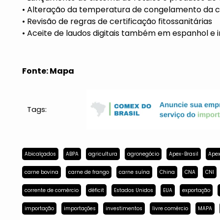
• Alteração da temperatura de congelamento da ca
• Revisão de regras de certificação fitossanitárias
• Aceite de laudos digitais também em espanhol e i
Fonte: Mapa
Tags:
Abicalçados
ABPA
agricultura
agronegócio
Apex-Brasil
Apex
carne bovina
carne de frango
carne suína
China
CNA
CNI
corrente de comércio
déficit
Estados Unidos
EUA
exportação
importação
importações
investimentos
livre comércio
MAPA