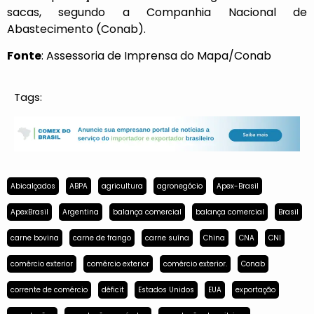
sacas, segundo a Companhia Nacional de
Abastecimento (Conab).
Fonte
: Assessoria de Imprensa do Mapa/Conab
Tags:
Abicalçados
ABPA
agricultura
agronegócio
Apex-Brasil
ApexBrasil
Argentina
balança comercial
balança comercial
Brasil
carne bovina
carne de frango
carne suína
China
CNA
CNI
comércio exterior
comércio exterior
comércio exterior.
Conab
corrente de comércio
déficit
Estados Unidos
EUA
exportação