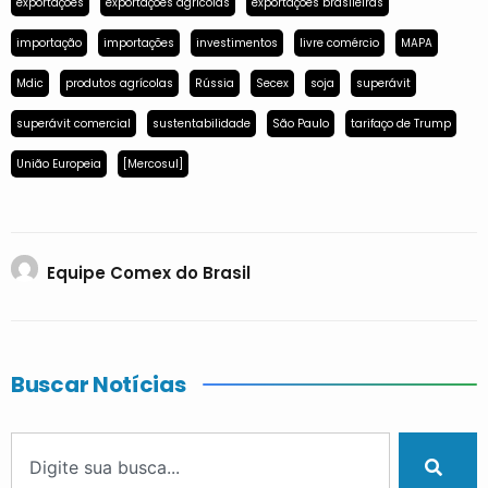
exportações
exportações agrícolas
exportações brasileiras
importação
importações
investimentos
livre comércio
MAPA
Mdic
produtos agrícolas
Rússia
Secex
soja
superávit
superávit comercial
sustentabilidade
São Paulo
tarifaço de Trump
União Europeia
[Mercosul]
Equipe Comex do Brasil
Buscar Notícias