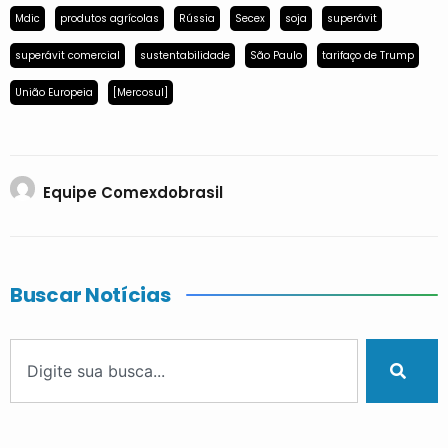
Mdic
produtos agrícolas
Rússia
Secex
soja
superávit
superávit comercial
sustentabilidade
São Paulo
tarifaço de Trump
União Europeia
[Mercosul]
Equipe Comexdobrasil
Buscar Notícias