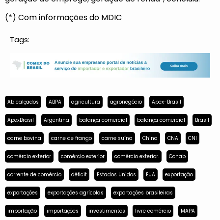
(*) Com informações do MDIC
Tags:
Abicalçados
ABPA
agricultura
agronegócio
Apex-Brasil
ApexBrasil
Argentina
balança comercial
balança comercial
Brasil
carne bovina
carne de frango
carne suína
China
CNA
CNI
comércio exterior
comércio exterior
comércio exterior.
Conab
corrente de comércio
déficit
Estados Unidos
EUA
exportação
exportações
exportações agrícolas
exportações brasileiras
importação
importações
investimentos
livre comércio
MAPA