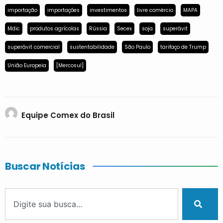
importação
importações
investimentos
livre comércio
MAPA
Mdic
produtos agrícolas
Rússia
Secex
soja
superávit
superávit comercial
sustentabilidade
São Paulo
tarifaço de Trump
União Europeia
[Mercosul]
Equipe Comex do Brasil
Buscar Notícias