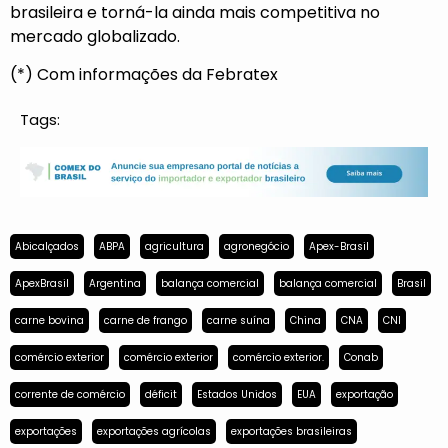
brasileira e torná-la ainda mais competitiva no
mercado globalizado.
(*) Com informações da Febratex
Tags:
Abicalçados
ABPA
agricultura
agronegócio
Apex-Brasil
ApexBrasil
Argentina
balança comercial
balança comercial
Brasil
carne bovina
carne de frango
carne suína
China
CNA
CNI
comércio exterior
comércio exterior
comércio exterior.
Conab
corrente de comércio
déficit
Estados Unidos
EUA
exportação
exportações
exportações agrícolas
exportações brasileiras