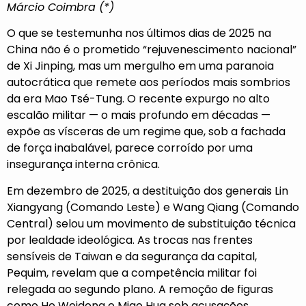
Márcio Coimbra (*)
O que se testemunha nos últimos dias de 2025 na
China não é o prometido “rejuvenescimento nacional”
de Xi Jinping, mas um mergulho em uma paranoia
autocrática que remete aos períodos mais sombrios
da era Mao Tsé-Tung. O recente expurgo no alto
escalão militar — o mais profundo em décadas —
expõe as vísceras de um regime que, sob a fachada
de força inabalável, parece corroído por uma
insegurança interna crônica.
Em dezembro de 2025, a destituição dos generais Lin
Xiangyang (Comando Leste) e Wang Qiang (Comando
Central) selou um movimento de substituição técnica
por lealdade ideológica. As trocas nas frentes
sensíveis de Taiwan e da segurança da capital,
Pequim, revelam que a competência militar foi
relegada ao segundo plano. A remoção de figuras
como He Weidong e Miao Hua sob acusações