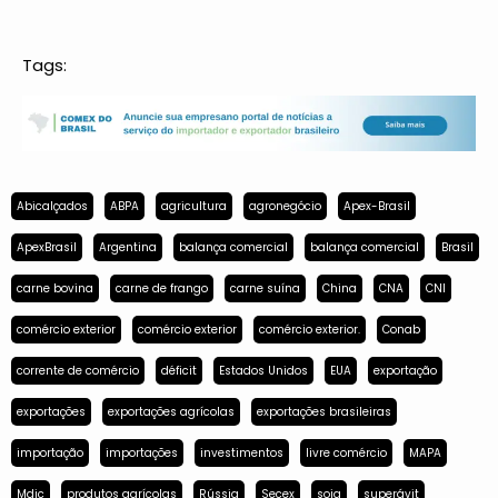
Tags:
Abicalçados
ABPA
agricultura
agronegócio
Apex-Brasil
ApexBrasil
Argentina
balança comercial
balança comercial
Brasil
carne bovina
carne de frango
carne suína
China
CNA
CNI
comércio exterior
comércio exterior
comércio exterior.
Conab
corrente de comércio
déficit
Estados Unidos
EUA
exportação
exportações
exportações agrícolas
exportações brasileiras
importação
importações
investimentos
livre comércio
MAPA
Mdic
produtos agrícolas
Rússia
Secex
soja
superávit