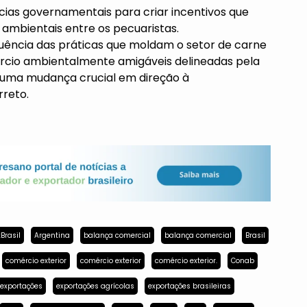
cias governamentais para criar incentivos que
ambientais entre os pecuaristas.
uência das práticas que moldam o setor de carne
mércio ambientalmente amigáveis delineadas pela
 uma mudança crucial em direção à
rreto.
Brasil
Argentina
balança comercial
balança comercial
Brasil
comércio exterior
comércio exterior
comércio exterior.
Conab
exportações
exportações agrícolas
exportações brasileiras