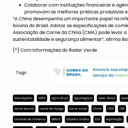
Colaborar com instituições financeiras e agên
promovam as melhores práticas produtivas e 
“A China desempenha um importante papel na infl
bovina do Brasil. Adotar as especificações de co
Associação de Carne da China (CMA) pode levar a
sustentabilidade e segurança alimentar”, afirma Ba
(*) Com informações do Radar Verde
Tags:
Abicalçados
ABPA
agricultura
agronegócio
Apex-Brasil
Apex
carne bovina
carne de frango
carne suína
China
CNA
CNI
corrente de comércio
déficit
Estados Unidos
EUA
exportação