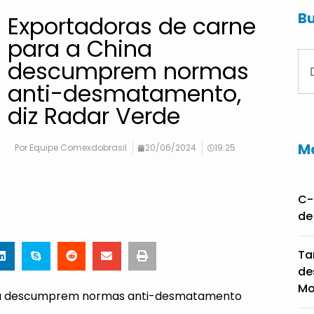
Bu
Exportadoras de carne
para a China
descumprem normas
anti-desmatamento,
diz Radar Verde
Ma
Por
Equipe Comexdobrasil
20/06/2024
19:25
C-
de
Ta
de
Mo
ina descumprem normas anti-desmatamento