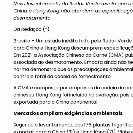
Novo levantamento do Radar Verde revela que as p
China e Hong Kong não atendem as especificaçõ
desmatamento
Da Redação (*)
Brasília – Um estudo inédito feito pelo Radar Verde 
para China e Hong Kong descumprem especificaçõ
Em 2021, a Associação Chinesa da Carne (CMA) pub
associada ao desmatamento. Embora ainda não ten
norma demonstra que as preocupações ambientais
controle total da cadeia de fornecimento.
A CMA é composta por empresas da cadeia da car
chineses. Hong Kong foi incluída na avaliação, pois
exportada para a China continental.
Mercados ampliam exigências ambientais
Segundo o levantamento, das 176 plantas frigoríf
exportar para a China (31) e Hong Kong (71). Vinte 