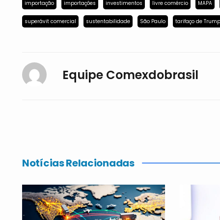
importação
importações
investimentos
livre comércio
MAPA
superávit comercial
sustentabilidade
São Paulo
tarifaço de Trum
Equipe Comexdobrasil
Notícias Relacionadas