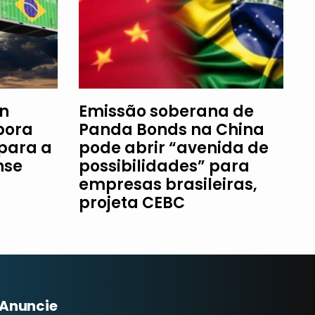
an
Emissão soberana de
bora
Panda Bonds na China
 para a
pode abrir “avenida de
nse
possibilidades” para
empresas brasileiras,
projeta CEBC
Anuncie