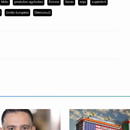
Mdic
produtos agrícolas
Rússia
Secex
soja
superávit
p
União Europeia
[Mercosul]