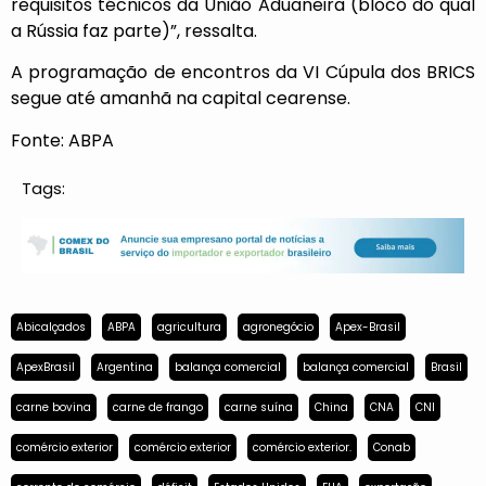
requisitos técnicos da União Aduaneira (bloco do qual
a Rússia faz parte)”, ressalta.
A programação de encontros da VI Cúpula dos BRICS
segue até amanhã na capital cearense.
Fonte: ABPA
Tags:
Abicalçados
ABPA
agricultura
agronegócio
Apex-Brasil
ApexBrasil
Argentina
balança comercial
balança comercial
Brasil
carne bovina
carne de frango
carne suína
China
CNA
CNI
comércio exterior
comércio exterior
comércio exterior.
Conab