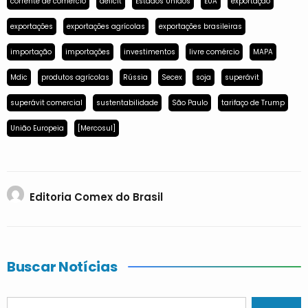
corrente de comércio
déficit
Estados Unidos
EUA
exportação
exportações
exportações agrícolas
exportações brasileiras
importação
importações
investimentos
livre comércio
MAPA
Mdic
produtos agrícolas
Rússia
Secex
soja
superávit
superávit comercial
sustentabilidade
São Paulo
tarifaço de Trump
União Europeia
[Mercosul]
Editoria Comex do Brasil
Buscar Notícias