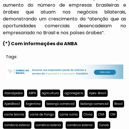
aumento do número de empresas brasileiras e
árabes que atuam nos negócios bilaterais,
demonstrando um crescimento da “atenção que as
oportunidades comerciais desencadeiam no
empresariado no Brasil e nos países árabes”.
(*) Com informações da ANBA
Tags:
Abicalçados
ABPA
agricultura
agronegócio
Apex-Brasil
ApexBrasil
Argentina
balança comercial
balança comercial
Brasil
carne bovina
carne de frango
carne suína
China
CNA
CNI
comércio exterior
comércio exterior
comércio exterior.
Conab