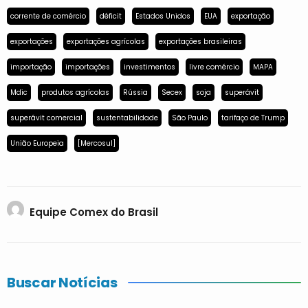
corrente de comércio
déficit
Estados Unidos
EUA
exportação
exportações
exportações agrícolas
exportações brasileiras
importação
importações
investimentos
livre comércio
MAPA
Mdic
produtos agrícolas
Rússia
Secex
soja
superávit
superávit comercial
sustentabilidade
São Paulo
tarifaço de Trump
União Europeia
[Mercosul]
Equipe Comex do Brasil
Buscar Notícias