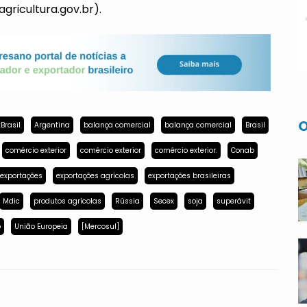
gricultura.gov.br).
O
Brasil
Argentina
balança comercial
balança comercial
Brasil
comércio exterior
comércio exterior
comércio exterior.
Conab
exportações
exportações agrícolas
exportações brasileiras
Mdic
produtos agrícolas
Rússia
Secex
soja
superávit
p
União Europeia
[Mercosul]