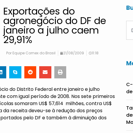
Bu
Exportações do
agronegócio do DF de
janeiro a julho caem
29,91%
Por
Equipe Comex do Brasil
21/08/2009
11:18
Ma
C-
o do Distrito Federal entre janeiro e julho
de
e com igual período de 2008. Nos sete primeiros
ícolas somaram US$ 57,614 milhões, contra US$
Ta
a da receita deveu-se à redução dos preços
de
exportados pelo DF e também à diminuição dos
Mo