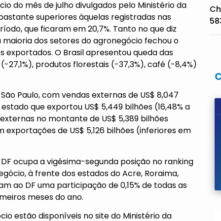
 do mês de julho divulgados pelo Ministério da
Ch
bastante superiores àquelas registradas nas
58
ríodo, que ficaram em 20,7%. Tanto no que diz
a maioria dos setores do agronegócio fechou o
es exportados. O Brasil apresentou queda das
-27,1%), produtos florestais (-37,3%), café (-8,4%)
r São Paulo, com vendas externas de US$ 8,047
 estado que exportou US$ 5,449 bilhões (16,48% a
 externas no montante de US$ 5,389 bilhões
exportações de US$ 5,126 bilhões (inferiores em
o DF ocupa a vigésima-segunda posição no ranking
gócio, à frente dos estados do Acre, Roraima,
am ao DF uma participação de 0,15% de todas as
imeiros meses do ano.
o estão disponíveis no site do Ministério da