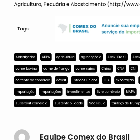
Agricultura, Pecuária e Abastcimento (http://www.a
Tags:
Abicalçados
ABPA
agricultura
agronegócio
Apex-Brasil
Apex
carne bovina
carne de frango
carne suína
China
CNA
CNI
corrente de comércio
déficit
Estados Unidos
EUA
exportação
importação
importações
investimentos
livre comércio
MAPA
superávit comercial
sustentabilidade
São Paulo
tarifaço de Trum
Equipe Comex do Brasil