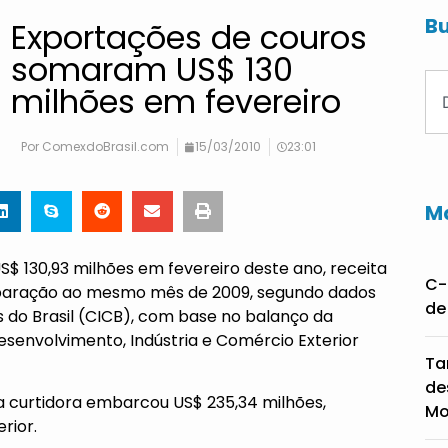
Bu
Exportações de couros
somaram US$ 130
milhões em fevereiro
Por
ComexdoBrasil.com
15/03/2010
23:01
Ma
S$ 130,93 milhões em fevereiro deste ano, receita
C-
mparação ao mesmo mês de 2009, segundo dados
de
 do Brasil (CICB), com base no balanço da
Desenvolvimento, Indústria e Comércio Exterior
Ta
de
a curtidora embarcou US$ 235,34 milhões,
Mo
rior.