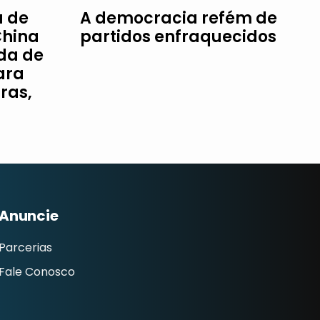
a de
A democracia refém de
China
partidos enfraquecidos
da de
ara
ras,
Anuncie
Parcerias
Fale Conosco