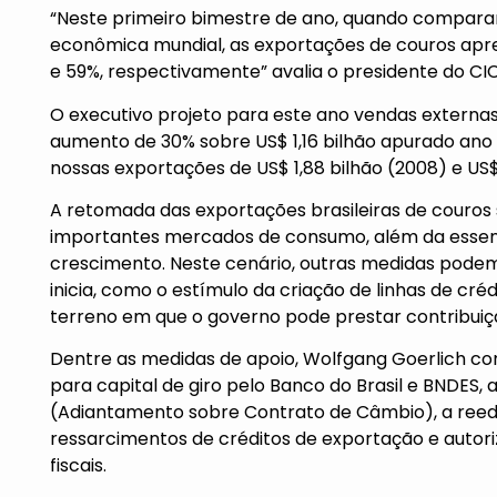
“Neste primeiro bimestre de ano, quando compara
econômica mundial, as exportações de couros apr
e 59%, respectivamente” avalia o presidente do CI
O executivo projeto para este ano vendas externas 
aumento de 30% sobre US$ 1,16 bilhão apurado ano
nossas exportações de US$ 1,88 bilhão (2008) e US
A retomada das exportações brasileiras de couros 
importantes mercados de consumo, além da essenci
crescimento. Neste cenário, outras medidas podem 
inicia, como o estímulo da criação de linhas de créd
terreno em que o governo pode prestar contribuiç
Dentre as medidas de apoio, Wolfgang Goerlich con
para capital de giro pelo Banco do Brasil e BNDES
(Adiantamento sobre Contrato de Câmbio), a reedi
ressarcimentos de créditos de exportação e auto
fiscais.