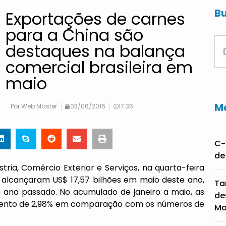
Bu
Exportações de carnes
para a China são
destaques na balança
comercial brasileira em
maio
Ma
Por
Web Master
03/06/2016
17:36
C-
de
stria, Comércio Exterior e Serviços, na quarta-feira
s alcançaram US$ 17,57 bilhões em maio deste ano,
Ta
no passado. No acumulado de janeiro a maio, as
de
imento de 2,98% em comparação com os números de
Mo