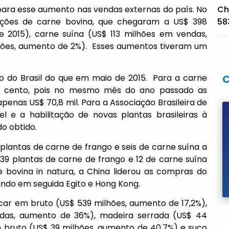
para esse aumento nas vendas externas do país. No
Ch
ações de carne bovina, que chegaram a US$ 398
58
 2015), carne suína (US$ 113 milhões em vendas,
lhões, aumento de 2%). Esses aumentos tiveram um
go do Brasil do que em maio de 2015. Para a carne
or cento, pois no mesmo mês do ano passado as
penas US$ 70,8 mil. Para a Associação Brasileira de
l e a habilitação de novas plantas brasileiras à
o obtido.
plantas de carne de frango e seis de carne suína a
e, 39 plantas de carne de frango e 12 de carne suína
 bovina in natura, a China liderou as compras do
indo em seguida Egito e Hong Kong.
r em bruto (US$ 539 milhões, aumento de 17,2%),
ndas, aumento de 36%), madeira serrada (US$ 44
 bruto (US$ 39 milhões, aumento de 40,7%) e suco