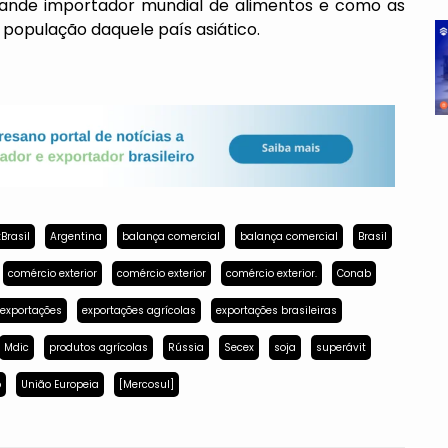
nde importador mundial de alimentos e como as
população daquele país asiático.
Brasil
Argentina
balança comercial
balança comercial
Brasil
comércio exterior
comércio exterior
comércio exterior.
Conab
exportações
exportações agrícolas
exportações brasileiras
Mdic
produtos agrícolas
Rússia
Secex
soja
superávit
p
União Europeia
[Mercosul]