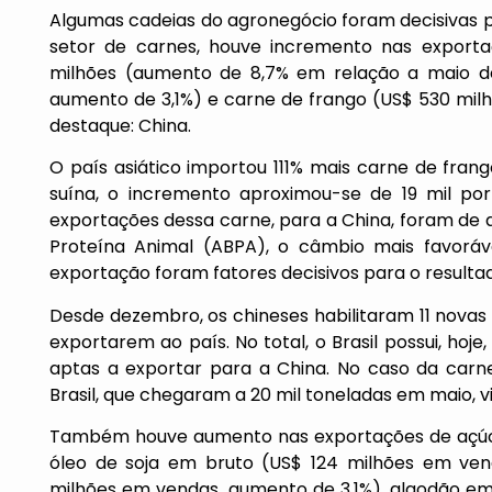
Algumas cadeias do agronegócio foram decisivas 
setor de carnes, houve incremento nas export
milhões (aumento de 8,7% em relação a maio de
aumento de 3,1%) e carne de frango (US$ 530 mi
destaque: China.
O país asiático importou 111% mais carne de fran
suína, o incremento aproximou-se de 19 mil p
exportações dessa carne, para a China, foram de a
Proteína Animal (ABPA), o câmbio mais favoráve
exportação foram fatores decisivos para o resultad
Desde dezembro, os chineses habilitaram 11 novas 
exportarem ao país. No total, o Brasil possui, hoj
aptas a exportar para a China. No caso da carne
Brasil, que chegaram a 20 mil toneladas em maio, v
Também houve aumento nas exportações de açúca
óleo de soja em bruto (US$ 124 milhões em ve
milhões em vendas, aumento de 3,1%), algodão em