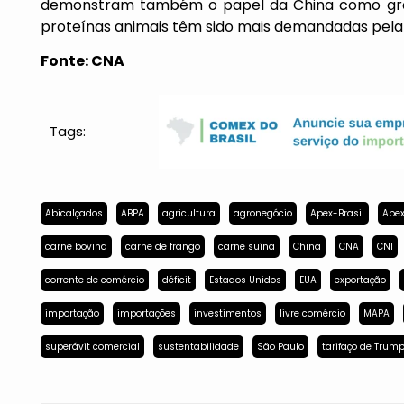
demonstram também o papel da China como gra
proteínas animais têm sido mais demandadas pela 
Fonte: CNA
Tags:
Abicalçados
ABPA
agricultura
agronegócio
Apex-Brasil
Apex
carne bovina
carne de frango
carne suína
China
CNA
CNI
corrente de comércio
déficit
Estados Unidos
EUA
exportação
importação
importações
investimentos
livre comércio
MAPA
superávit comercial
sustentabilidade
São Paulo
tarifaço de Trum