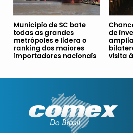
Município de SC bate
Chance
todas as grandes
de inv
metrópoles e lidera o
amplia
ranking dos maiores
bilater
importadores nacionais
visita 