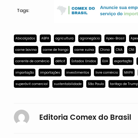
Tags:
Abicalçados
ABPA
agricultura
agronegócio
Apex-Brasil
Apex
carne bovina
carne de frango
carne suína
China
CNA
CNI
corrente de comércio
déficit
Estados Unidos
EUA
exportação
importação
importações
investimentos
livre comércio
MAPA
superávit comercial
sustentabilidade
São Paulo
tarifaço de Trum
Editoria Comex do Brasil