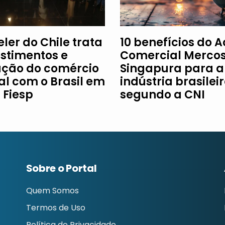
ler do Chile trata
10 benefícios do 
estimentos e
Comercial Mercos
ção do comércio
Singapura para a
al com o Brasil em
indústria brasileir
à Fiesp
segundo a CNI
Sobre o Portal
Quem Somos
Termos de Uso
Política de Privacidade