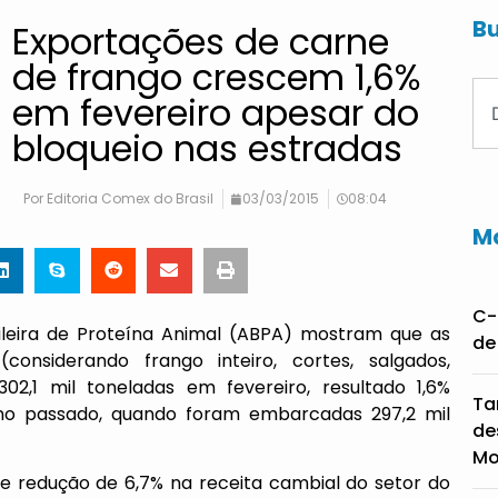
Bu
Exportações de carne
de frango crescem 1,6%
em fevereiro apesar do
bloqueio nas estradas
Por
Editoria Comex do Brasil
03/03/2015
08:04
Ma
C-
leira de Proteína Animal (ABPA) mostram que as
de
considerando frango inteiro, cortes, salgados,
02,1 mil toneladas em fevereiro, resultado 1,6%
Ta
no passado, quando foram embarcadas 297,2 mil
de
Mo
 redução de 6,7% na receita cambial do setor do