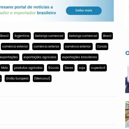
Brasil
Argentina
balança comercial
balança comercial
Brasil
comércio exterior
comércio exterior
comércio exterior.
Conab
O
exportações
exportações agrícolas
exportações brasileiras
Mdic
produtos agrícolas
Rússia
Secex
soja
superávit
p
União Europeia
[Mercosul]