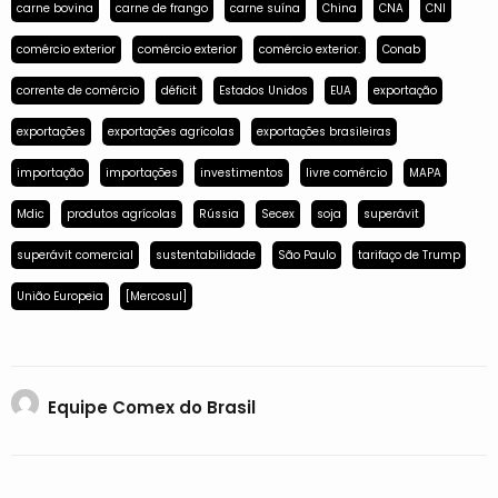
carne bovina
carne de frango
carne suína
China
CNA
CNI
comércio exterior
comércio exterior
comércio exterior.
Conab
corrente de comércio
déficit
Estados Unidos
EUA
exportação
exportações
exportações agrícolas
exportações brasileiras
importação
importações
investimentos
livre comércio
MAPA
Mdic
produtos agrícolas
Rússia
Secex
soja
superávit
superávit comercial
sustentabilidade
São Paulo
tarifaço de Trump
União Europeia
[Mercosul]
Equipe Comex do Brasil