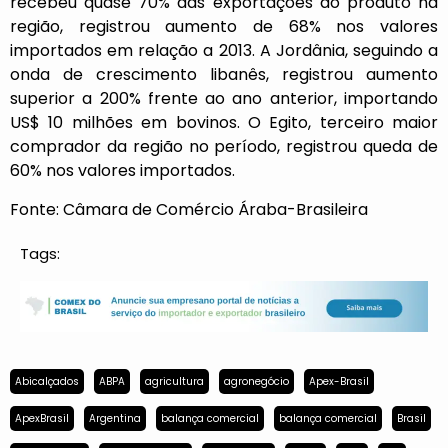
recebeu quase 70% das exportações do produto na
região, registrou aumento de 68% nos valores
importados em relação a 2013. A Jordânia, seguindo a
onda de crescimento libanês, registrou aumento
superior a 200% frente ao ano anterior, importando
US$ 10 milhões em bovinos. O Egito, terceiro maior
comprador da região no período, registrou queda de
60% nos valores importados.
Fonte: Câmara de Comércio Áraba-Brasileira
Tags:
Abicalçados
ABPA
agricultura
agronegócio
Apex-Brasil
ApexBrasil
Argentina
balança comercial
balança comercial
Brasil