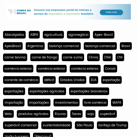
Abicalçados
ABPA
agricultura
agronegócio
Apex-Brasil
ApexBrasil
Argentina
balança comercial
balança comercial
Brasil
carne bovina
carne de frango
carne suína
China
CNA
CNI
comércio exterior
comércio exterior
comércio exterior.
Conab
corrente de comércio
déficit
Estados Unidos
EUA
exportação
exportações
exportações agrícolas
exportações brasileiras
importação
importações
investimentos
livre comércio
MAPA
Mdic
produtos agrícolas
Rússia
Secex
soja
superávit
superávit comercial
sustentabilidade
São Paulo
tarifaço de Trump
União Europeia
[Mercosul]