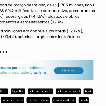
mana de março deste ano, de US$ 705 milhões, ficou
$ 691,2 milhões. Nesse comparativo, cresceram os
), siderúrgicos (+44,5%), plásticos e obras
amentos eletroeletrônicos (+7,4%).
 diminuições em cobre e suas obras (-23,2%),
 (-13,4%), químicos orgânicos e inorgânicos
omia
Brasil
Argentina
balança comercial
balança comercial
Brasil
comércio exterior
comércio exterior
comércio exterior.
Conab