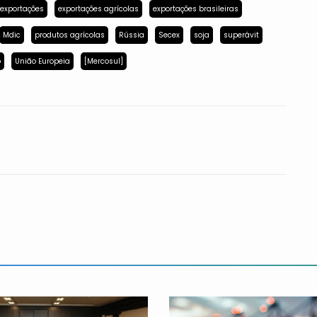
exportações
exportações agrícolas
exportações brasileiras
Mdic
produtos agrícolas
Rússia
Secex
soja
superávit
p
União Europeia
[Mercosul]