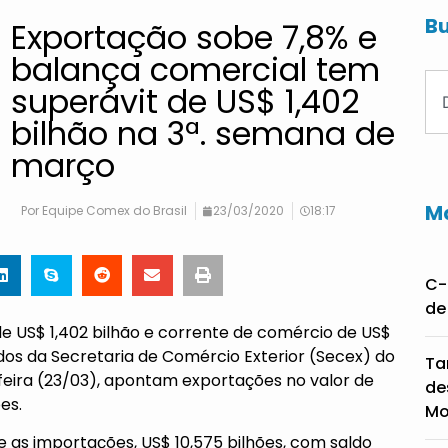
Bu
Exportação sobe 7,8% e
balança comercial tem
superávit de US$ 1,402
bilhão na 3ª. semana de
março
Ma
Por
Equipe Comex do Brasil
23/03/2020
18:17
C-
de
 de US$ 1,402 bilhão e corrente de comércio de US$
dos da Secretaria de Comércio Exterior (Secex) do
Ta
feira (23/03), apontam exportações no valor de
de
es.
Mo
 as importações, US$ 10,575 bilhões, com saldo