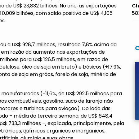
io de US$ 23,832 bilhões. No ano, as exportações
Ch
0,009 bilhões, com saldo positivo de US$ 4,105
58
es.
u a US$ 928,7 milhões, resultado 7,8% acima da
, em razão do aumento nas exportações de
milhões para US$ 126,5 milhões, em razão de
celulose, óleo de soja em bruto) e básicos (+17,9%,
nta de soja em grãos, farelo de soja, minério de
 manufaturados (-11,6%, de US$ 292,5 milhões para
eos combustíveis, gasolina, suco de laranja não
otores e turbinas para aviação). Do lado das
íodo – média da terceira semana, de US$ 648,4
$ 733,3 milhões –, explicada, principalmente, pela
rônicos, químicos orgânicos e inorgânicos,
ificiais, alumínio e suas obras.