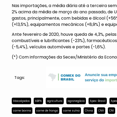
Nas importações, a média diária até a terceira se
2% acima da média de março do ano passado, de US
gastos, principalmente, com bebidas e álcool (+56%
(+13,5%), equipamentos mecânicos (+8,9%) e equip
Ante fevereiro de 2020, houve queda de 4,3%, pelas
combustíveis e lubrificantes (-23%), farmacêuticos
(-5,4%), veículos automóveis e partes (-1,6%).
(*) Com informações da Secex/Ministério da Econ
Tags:
Abicalçados
ABPA
agricultura
agronegócio
Apex-Brasil
Apex
carne bovina
carne de frango
carne suína
China
CNA
CNI