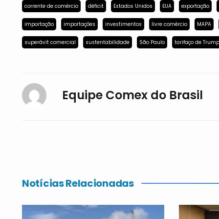
corrente de comércio
déficit
Estados Unidos
EUA
exportação
importação
importações
investimentos
livre comércio
MAPA
superávit comercial
sustentabilidade
São Paulo
tarifaço de Trum
Equipe Comex do Brasil
Notícias Relacionadas