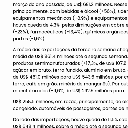
março do ano passado, de US$ 691,2 milhões. Ness
principalmente, com bebidas e álcool (+56%), siderú
equipamentos mecânicos (+8,9%) e equipamentos el
houve queda de 4,3%, pelas diminuições em cobre e 
(-23%), farmacêuticos (-13,4%), químicos orgânicos
partes (-1,6%).
A média das exportações da terceira semana chego
média de US$ 861,4 milhões até a segunda semana
produtos semimanufaturados (+17,3%, de US$ 107,8 
açúcar em bruto, ferro fundido, alumínio em bruto, 
de US$ 461,0 milhões para US$ 543,6 milhões, por co
ferro, café em grão, minério de manganês). Por ou
manufaturados (-11,6%, de US$ 292,5 milhões para
US$ 258,6 milhões, em razão, principalmente, de ól
congelado, automóveis de passageiros, partes de m
Do lado das importações, houve queda de 11,6% sob
US$ 648,4 milhões, sobre a média até a segunda se