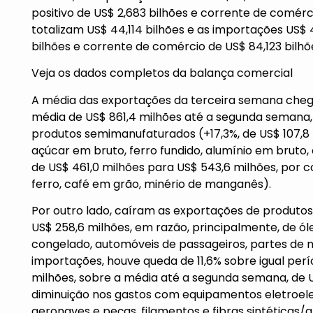
positivo de US$ 2,683 bilhões e corrente de comérc
totalizam US$ 44,114 bilhões e as importações US$ 4
bilhões e corrente de comércio de US$ 84,123 bilhõ
Veja os dados completos da balança comercial
A média das exportações da terceira semana chego
média de US$ 861,4 milhões até a segunda semana
produtos semimanufaturados (+17,3%, de US$ 107,8 
açúcar em bruto, ferro fundido, alumínio em bruto, 
de US$ 461,0 milhões para US$ 543,6 milhões, por co
ferro, café em grão, minério de manganês).
Por outro lado, caíram as exportações de produtos
US$ 258,6 milhões, em razão, principalmente, de ól
congelado, automóveis de passageiros, partes de m
importações, houve queda de 11,6% sobre igual per
milhões, sobre a média até a segunda semana, de US
diminuição nos gastos com equipamentos eletroelet
aeronaves e peças, filamentos e fibras sintéticas/art