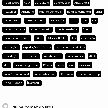
Abicalçados
ABPA
agricultura
agronegócio
Apex-Brasil
ApexBrasil
Argentina
balança comercial
balança comercial
Brasil
carne bovina
carne de frango
carne suína
China
CNA
CNI
comércio exterior
comércio exterior
comércio exterior.
Conab
corrente de comércio
déficit
Estados Unidos
EUA
exportação
exportações
exportações agrícolas
exportações brasileiras
importação
importações
investimentos
livre comércio
MAPA
Mdic
produtos agrícolas
Rússia
Secex
soja
superávit
superávit comercial
sustentabilidade
São Paulo
tarifaço de Trump
União Europeia
[Mercosul]
Equipe Comex do Brasil