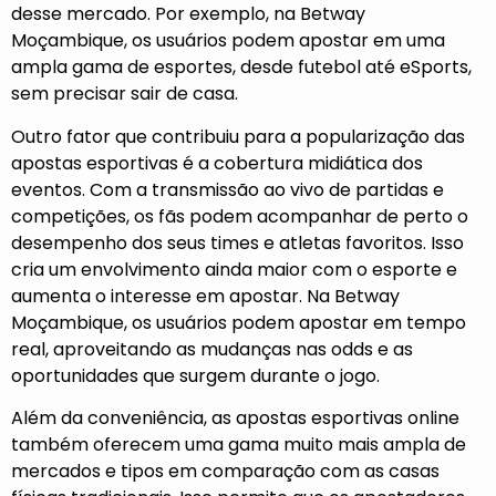
desse mercado. Por exemplo, na Betway
Moçambique, os usuários podem apostar em uma
ampla gama de esportes, desde futebol até eSports,
sem precisar sair de casa.
Outro fator que contribuiu para a popularização das
apostas esportivas é a cobertura midiática dos
eventos. Com a transmissão ao vivo de partidas e
competições, os fãs podem acompanhar de perto o
desempenho dos seus times e atletas favoritos. Isso
cria um envolvimento ainda maior com o esporte e
aumenta o interesse em apostar. Na Betway
Moçambique, os usuários podem apostar em tempo
real, aproveitando as mudanças nas odds e as
oportunidades que surgem durante o jogo.
Além da conveniência, as apostas esportivas online
também oferecem uma gama muito mais ampla de
mercados e tipos em comparação com as casas