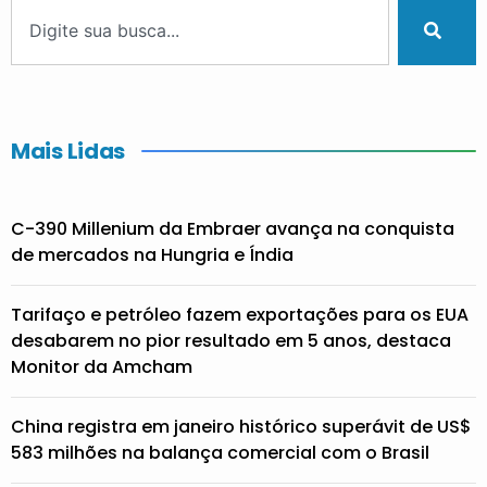
Mais Lidas
C-390 Millenium da Embraer avança na conquista
de mercados na Hungria e Índia
Tarifaço e petróleo fazem exportações para os EUA
desabarem no pior resultado em 5 anos, destaca
Monitor da Amcham
China registra em janeiro histórico superávit de US$
583 milhões na balança comercial com o Brasil