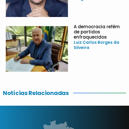
A democracia refém
de partidos
enfraquecidos
Luiz Carlos Borges da
Silveira
Notícias Relacionadas