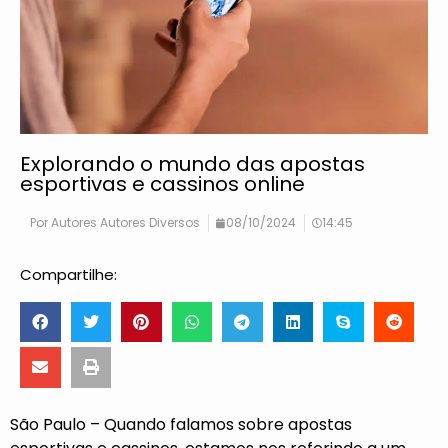
Explorando o mundo das apostas
esportivas e cassinos online
Por
Autores Autores Diversos
08/10/2024
14:45
Compartilhe:
São Paulo – Quando falamos sobre apostas