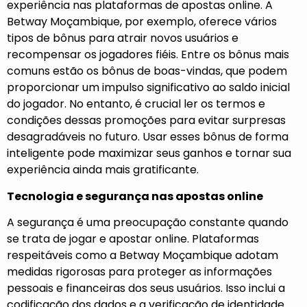
experiência nas plataformas de apostas online. A
Betway Moçambique, por exemplo, oferece vários
tipos de bônus para atrair novos usuários e
recompensar os jogadores fiéis. Entre os bônus mais
comuns estão os bônus de boas-vindas, que podem
proporcionar um impulso significativo ao saldo inicial
do jogador. No entanto, é crucial ler os termos e
condições dessas promoções para evitar surpresas
desagradáveis no futuro. Usar esses bônus de forma
inteligente pode maximizar seus ganhos e tornar sua
experiência ainda mais gratificante.
Tecnologia e segurança nas apostas online
A
segurança
é uma preocupação constante quando
se trata de jogar e apostar online. Plataformas
respeitáveis como a Betway Moçambique adotam
medidas rigorosas para proteger as informações
pessoais e financeiras dos seus usuários. Isso inclui a
codificação dos dados e a verificação de identidade