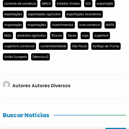
corrente de comércio
déficit
Estados Unidos
EUA
exportação
exportações
exportações agrícolas
exportações brasileiras
importação
importações
investimentos
livre comércio
MAPA
Mdic
produtos agrícolas
Rússia
Secex
soja
superávit
superávit comercial
sustentabilidade
São Paulo
tarifaço de Trump
União Europeia
[Mercosul]
Autores Autores Diversos
Buscar Notícias