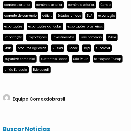
comércio exterior
comércio exterior
comércio exterior.
Conab
corrente de comércio
déficit
Estados Unidos
EUA
exportação
exportações
exportações agrícolas
exportações brasileiras
importação
importações
investimentos
livre comércio
MAPA
Mdic
produtos agrícolas
Rússia
Secex
soja
superávit
superávit comercial
sustentabilidade
São Paulo
tarifaço de Trump
União Europeia
[Mercosul]
Equipe Comexdobrasil
Buscar Notícias