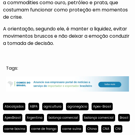
a commodities como ouro, petróleo e prata, que
costumam funcionar como proteção em momentos
de crise.
A orientação, segundo ele, é manter a liquidez, evitar
movimentos bruscos e não deixar a emoção conduzir
a tomada de decisão.
Tags:
Abicalçados
ABPA
agricultura
agronegócio
Apex-Brasil
ApexBrasil
Argentina
balança comercial
balança comercial
Brasil
carne bovina
carne de frango
carne suína
China
CNA
CNI