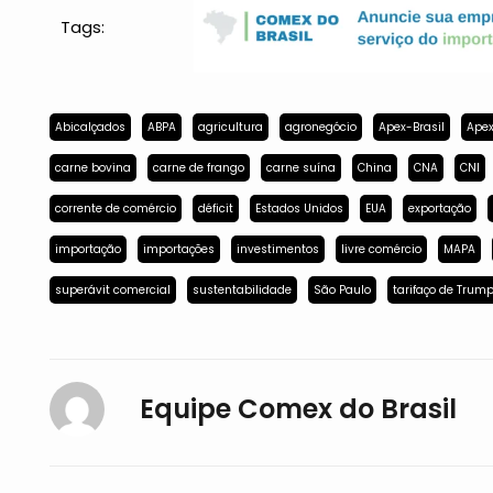
Tags:
Abicalçados
ABPA
agricultura
agronegócio
Apex-Brasil
Apex
carne bovina
carne de frango
carne suína
China
CNA
CNI
corrente de comércio
déficit
Estados Unidos
EUA
exportação
importação
importações
investimentos
livre comércio
MAPA
superávit comercial
sustentabilidade
São Paulo
tarifaço de Trum
Equipe Comex do Brasil