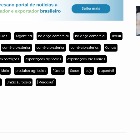
Brasil
Argentina
balança comercial
balança comercial
Brasil
comércio exterior
comércio exterior
comércio exterior.
Conab
exportações
exportações agrícolas
exportações brasileiras
Mdic
produtos agrícolas
Rússia
Secex
soja
superávit
p
União Europeia
[Mercosul]