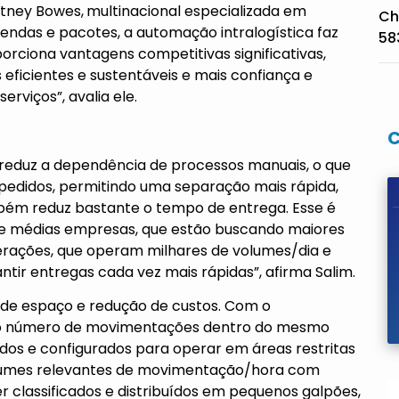
itney Bowes,
multinacional especializada em
Ch
endas e pacotes, a automação intralogística faz
58
orciona vantagens competitivas significativas,
eficientes e sustentáveis e mais confiança e
erviços”, avalia ele.
 reduz a dependência de processos manuais, o que
s pedidos, permitindo uma separação mais rápida,
mbém reduz bastante o tempo de entrega. Esse é
 e médias empresas, que estão buscando maiores
erações, que operam milhares de volumes/dia e
tir entregas cada vez mais rápidas”, afirma Salim.
 de espaço e redução de custos. Com o
r o número de movimentações dentro do mesmo
s e configurados para operar em áreas restritas
olumes relevantes de movimentação/hora com
 classificados e distribuídos em pequenos galpões,