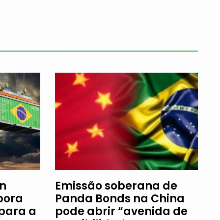
an
Emissão soberana de
bora
Panda Bonds na China
 para a
pode abrir “avenida de