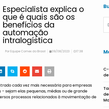
Bu
Especialista explica o
que é quais são os
benefícios da
automação
intralogística
Ma
Por
Equipe Comex do Brasil
09/08/2023
17:38
C-
de
ostrado cada vez mais necessária para empresas
Ta
 – sejam elas pequenas, médias ou de grande
de
iversos processos relacionados à movimentação de
Mo