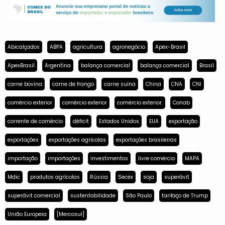
Abicalçados
ABPA
agricultura
agronegócio
Apex-Brasil
ApexBrasil
Argentina
balança comercial
balança comercial
Brasil
carne bovina
carne de frango
carne suína
China
CNA
CNI
comércio exterior
comércio exterior
comércio exterior.
Conab
corrente de comércio
déficit
Estados Unidos
EUA
exportação
exportações
exportações agrícolas
exportações brasileiras
importação
importações
investimentos
livre comércio
MAPA
Mdic
produtos agrícolas
Rússia
Secex
soja
superávit
superávit comercial
sustentabilidade
São Paulo
tarifaço de Trump
União Europeia
[Mercosul]