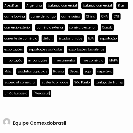
ApexBrasil
Argentina
balança comercial
balança comercial
Brasil
carne bovina
carne de frango
carne suína
China
CNA
CNI
comércio exterior
comércio exterior
comércio exterior.
Conab
corrente de comércio
déficit
Estados Unidos
EUA
exportação
exportações
exportações agrícolas
exportações brasileiras
importação
importações
investimentos
livre comércio
MAPA
Mdic
produtos agrícolas
Rússia
Secex
soja
superávit
superávit comercial
sustentabilidade
São Paulo
tarifaço de Trump
União Europeia
[Mercosul]
Equipe Comexdobrasil