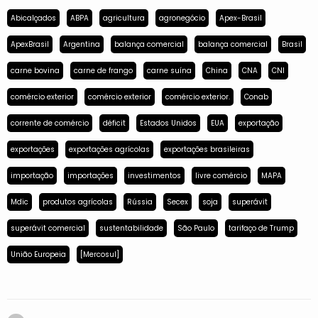
Abicalçados
ABPA
agricultura
agronegócio
Apex-Brasil
ApexBrasil
Argentina
balança comercial
balança comercial
Brasil
carne bovina
carne de frango
carne suína
China
CNA
CNI
comércio exterior
comércio exterior
comércio exterior.
Conab
corrente de comércio
déficit
Estados Unidos
EUA
exportação
exportações
exportações agrícolas
exportações brasileiras
importação
importações
investimentos
livre comércio
MAPA
Mdic
produtos agrícolas
Rússia
Secex
soja
superávit
superávit comercial
sustentabilidade
São Paulo
tarifaço de Trump
União Europeia
[Mercosul]