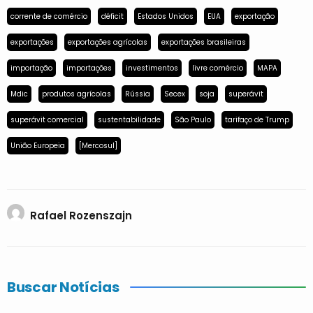
corrente de comércio
déficit
Estados Unidos
EUA
exportação
exportações
exportações agrícolas
exportações brasileiras
importação
importações
investimentos
livre comércio
MAPA
Mdic
produtos agrícolas
Rússia
Secex
soja
superávit
superávit comercial
sustentabilidade
São Paulo
tarifaço de Trump
União Europeia
[Mercosul]
Rafael Rozenszajn
Buscar Notícias