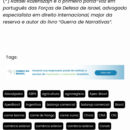
(*)
Rafael Rozenszajn é o primeiro porta-voz em
português das Forças de Defesa de Israel, advogado
especialista em direito internacional, major da
reserva e autor do livro “Guerra de Narrativas”.
Tags:
Abicalçados
ABPA
agricultura
agronegócio
Apex-Brasil
ApexBrasil
Argentina
balança comercial
balança comercial
Brasil
carne bovina
carne de frango
carne suína
China
CNA
CNI
comércio exterior
comércio exterior
comércio exterior.
Conab