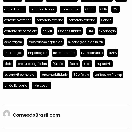
carne bovina
carne de frango
carne suína
China
CNA
CNI
comércio exterior
comércio exterior
comércio exterior.
Conab
corrente de comércio
déficit
Estados Unidos
EUA
exportação
exportações
exportações agrícolas
exportações brasileiras
importação
importações
investimentos
livre comércio
MAPA
Mdic
produtos agrícolas
Rússia
Secex
soja
superávit
superávit comercial
sustentabilidade
São Paulo
tarifaço de Trump
União Europeia
[Mercosul]
ComexdoBrasil.com