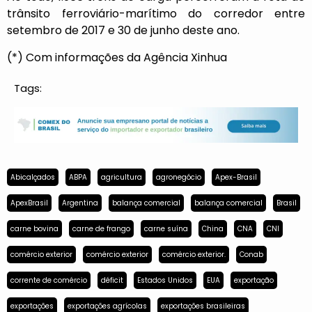
trânsito ferroviário-marítimo do corredor entre
setembro de 2017 e 30 de junho deste ano.
(*) Com informações da Agência Xinhua
Tags:
Abicalçados
ABPA
agricultura
agronegócio
Apex-Brasil
ApexBrasil
Argentina
balança comercial
balança comercial
Brasil
carne bovina
carne de frango
carne suína
China
CNA
CNI
comércio exterior
comércio exterior
comércio exterior.
Conab
corrente de comércio
déficit
Estados Unidos
EUA
exportação
exportações
exportações agrícolas
exportações brasileiras