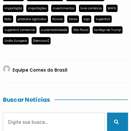
importação
importações
investimentos
livre comércio
MAPA
Mdic
produtos agrícolas
Rússia
Secex
soja
superávit
superávit comercial
sustentabilidade
São Paulo
tarifaço de Trump
União Europeia
[Mercosul]
Equipe Comex do Brasil
Buscar Notícias