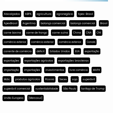
Abicalçados
ABPA
agricultura
agronegócio
Apex-Brasil
ApexBrasil
Argentina
balança comercial
balança comercial
Brasil
carne bovina
carne de frango
carne suína
China
CNA
CNI
comércio exterior
comércio exterior
comércio exterior.
Conab
corrente de comércio
déficit
Estados Unidos
EUA
exportação
exportações
exportações agrícolas
exportações brasileiras
importação
importações
investimentos
livre comércio
MAPA
Mdic
produtos agrícolas
Rússia
Secex
soja
superávit
superávit comercial
sustentabilidade
São Paulo
tarifaço de Trump
União Europeia
[Mercosul]