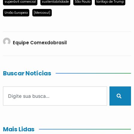
superávit comercial
sustentabilidade
São Paulo
tarifaço de Trump
União Europeia
[Mercosul]
Equipe Comexdobrasil
Buscar Notícias
Mais Lidas