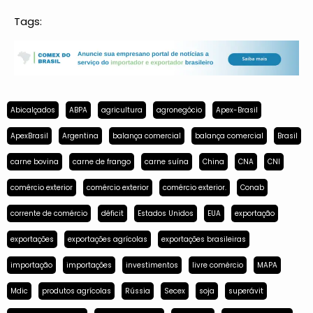
Tags:
Abicalçados
ABPA
agricultura
agronegócio
Apex-Brasil
ApexBrasil
Argentina
balança comercial
balança comercial
Brasil
carne bovina
carne de frango
carne suína
China
CNA
CNI
comércio exterior
comércio exterior
comércio exterior.
Conab
corrente de comércio
déficit
Estados Unidos
EUA
exportação
exportações
exportações agrícolas
exportações brasileiras
importação
importações
investimentos
livre comércio
MAPA
Mdic
produtos agrícolas
Rússia
Secex
soja
superávit