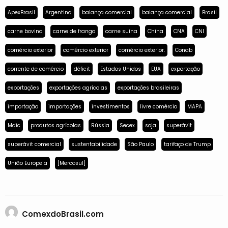
ApexBrasil
Argentina
balança comercial
balança comercial
Brasil
carne bovina
carne de frango
carne suína
China
CNA
CNI
comércio exterior
comércio exterior
comércio exterior.
Conab
corrente de comércio
déficit
Estados Unidos
EUA
exportação
exportações
exportações agrícolas
exportações brasileiras
importação
importações
investimentos
livre comércio
MAPA
Mdic
produtos agrícolas
Rússia
Secex
soja
superávit
superávit comercial
sustentabilidade
São Paulo
tarifaço de Trump
União Europeia
[Mercosul]
ComexdoBrasil.com