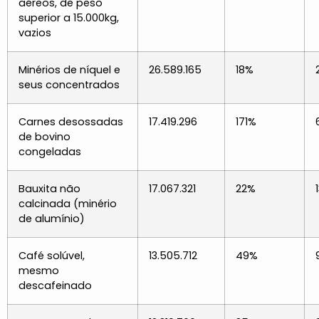
aéreos, de peso
superior a 15.000kg,
vazios
Minérios de níquel e
26.589.165
18%
seus concentrados
Carnes desossadas
17.419.296
171%
de bovino
congeladas
Bauxita não
17.067.321
22%
calcinada (minério
de alumínio)
Café solúvel,
13.505.712
49%
mesmo
descafeinado