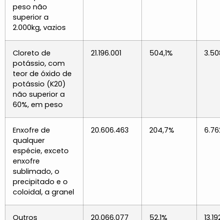
peso não
superior a
2.000kg, vazios
Cloreto de
21.196.001
504,1%
3.50
potássio, com
teor de óxido de
potássio (K20)
não superior a
60%, em peso
Enxofre de
20.606.463
204,7%
6.76
qualquer
espécie, exceto
enxofre
sublimado, o
precipitado e o
coloidal, a granel
Outros
20.066.077
52,1%
13.19