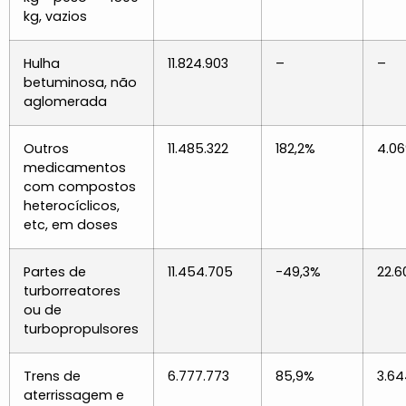
kg, vazios
Hulha
11.824.903
–
–
betuminosa, não
aglomerada
Outros
11.485.322
182,2%
4.06
medicamentos
com compostos
heterocíclicos,
etc, em doses
Partes de
11.454.705
-49,3%
22.6
turborreatores
ou de
turbopropulsores
Trens de
6.777.773
85,9%
3.64
aterrissagem e