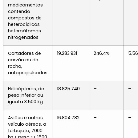
medicamentos
contendo
compostos de
heterocíclicos
heteroátomos
nitrogenados
Cortadores de
19.283.931
246,4%
5.56
carvão ou de
rocha,
autopropulsados
Helicópteros, de
18.825.740
–
–
peso inferior ou
igual a 3.500 kg
Aviões e outros
16.804.782
–
–
veículo aéreos, a
turbojato, 7000
kg < peso <+ 1500