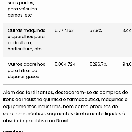
suas partes,
para veículos
aéreos, etc
Outras máquinas
5.777.153
67,9%
3.44
e aparelhos para
agricultura,
horticultura, etc
Outros aparelhos
5.064.724
5286,7%
94.0
para filtrar ou
depurar gases
Além dos fertilizantes, destacaram-se as compras de
itens da indústria química e farmacêutica, máquinas e
equipamentos industriais, bem como produtos do
setor aeronáutico, segmentos diretamente ligados à
atividade produtiva no Brasil.