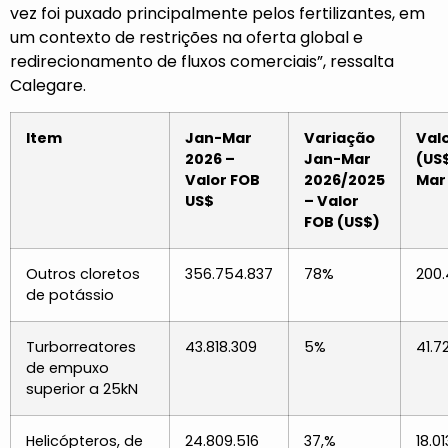
vez foi puxado principalmente pelos fertilizantes, em
um contexto de restrições na oferta global e
redirecionamento de fluxos comerciais”, ressalta
Calegare.
Item
Jan-Mar
Variação
Val
2026 –
Jan-Mar
(US
Valor FOB
2026/2025
Mar
US$
– Valor
FOB (US$)
Outros cloretos
356.754.837
78%
200.
de potássio
Turborreatores
43.818.309
5%
41.7
de empuxo
superior a 25kN
Helicópteros, de
24.809.516
37,%
18.0