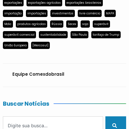
exportações
exportações agrícolas
exportações brasileiras
importação
importações
investimentos
livre comércio
MAPA
Mdic
produtos agrícolas
Rússia
Secex
soja
superávit
superávit comercial
sustentabilidade
São Paulo
tarifaço de Trump
União Europeia
[Mercosul]
Equipe Comexdobrasil
Buscar Notícias