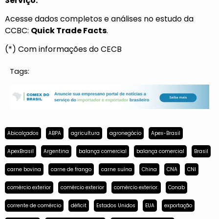
Serviço:
Acesse dados completos e análises no estudo da
CCBC:
Quick Trade Facts
.
(*) Com informações do CECB
Tags:
Abicalçados
ABPA
agricultura
agronegócio
Apex-Brasil
ApexBrasil
Argentina
balança comercial
balança comercial
Brasil
carne bovina
carne de frango
carne suína
China
CNA
CNI
comércio exterior
comércio exterior
comércio exterior.
Conab
corrente de comércio
déficit
Estados Unidos
EUA
exportação