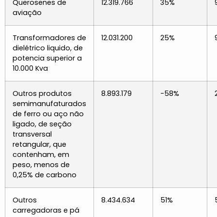
Querosenes de
12.319.766
35%
aviação
Transformadores de
12.031.200
25%
dielétrico liquido, de
potencia superior a
10.000 Kva
Outros produtos
8.893.179
-58%
semimanufaturados
de ferro ou aço não
ligado, de seção
transversal
retangular, que
contenham, em
peso, menos de
0,25% de carbono
Outros
8.434.634
51%
carregadoras e pá