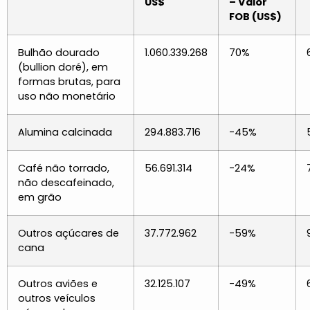
US$
– Valor
FOB (US$)
Bulhão dourado
1.060.339.268
70%
(bullion doré), em
formas brutas, para
uso não monetário
Alumina calcinada
294.883.716
-45%
Café não torrado,
56.691.314
-24%
não descafeinado,
em grão
Outros açúcares de
37.772.962
-59%
cana
Outros aviões e
32.125.107
-49%
outros veículos