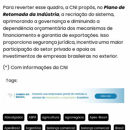
Para reverter esse quadro, a CNI propôs, no
Plano de
Retomada da Indústria
, a recriação do sistema,
aprimorando a governança e diminuindo a
dependência orçamentária dos mecanismos de
financiamento e garantia de exportações. Isso
proporciona segurança jurídica, incentiva uma maior
participação do setor privado e apoia os
investimentos de empresas brasileiras no exterior.
(*) Com informações da CNI
Tags:
Abicalçados
ABPA
agricultura
agronegócio
Apex-Brasil
ApexBrasil
Argentina
balança comercial
balança comercial
Brasil