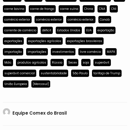
carne bovina
carne de frango
carne suína
China
CNA
CNI
comércio exterior
comércio exterior
comércio exterior.
Conab
corrente de comércio
déficit
Estados Unidos
EUA
exportação
exportações
exportações agrícolas
exportações brasileiras
importação
importações
investimentos
livre comércio
MAPA
Mdic
produtos agrícolas
Rússia
Secex
soja
superávit
superávit comercial
sustentabilidade
São Paulo
tarifaço de Trump
União Europeia
[Mercosul]
Equipe Comex do Brasil