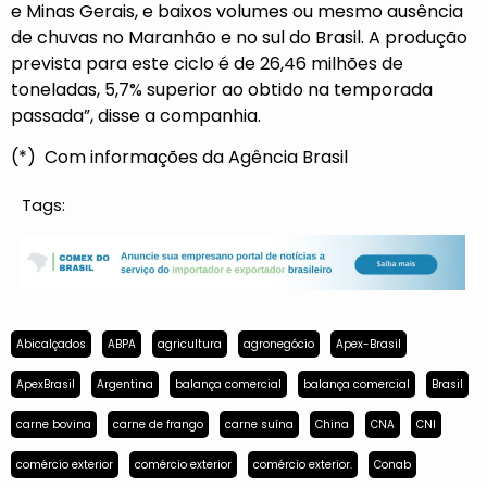
e Minas Gerais, e baixos volumes ou mesmo ausência
de chuvas no Maranhão e no sul do Brasil. A produção
prevista para este ciclo é de 26,46 milhões de
toneladas, 5,7% superior ao obtido na temporada
passada”, disse a companhia.
(*) Com informações da Agência Brasil
Tags:
Abicalçados
ABPA
agricultura
agronegócio
Apex-Brasil
ApexBrasil
Argentina
balança comercial
balança comercial
Brasil
carne bovina
carne de frango
carne suína
China
CNA
CNI
comércio exterior
comércio exterior
comércio exterior.
Conab