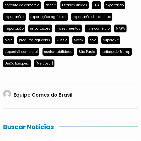
corrente de comércio
déficit
Estados Unidos
EUA
exportação
exportações
exportações agrícolas
exportações brasileiras
importação
importações
investimentos
livre comércio
MAPA
Mdic
produtos agrícolas
Rússia
Secex
soja
superávit
superávit comercial
sustentabilidade
São Paulo
tarifaço de Trump
União Europeia
[Mercosul]
Equipe Comex do Brasil
Buscar Notícias