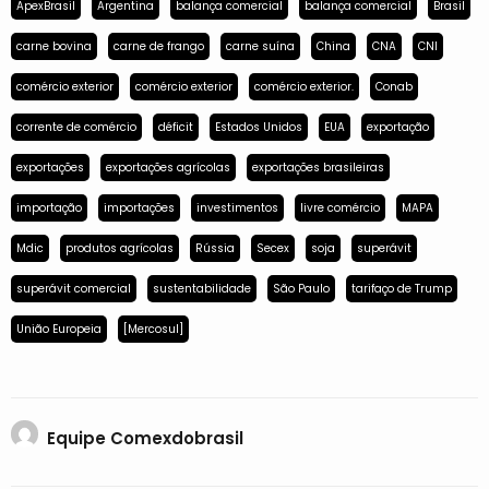
ApexBrasil
Argentina
balança comercial
balança comercial
Brasil
carne bovina
carne de frango
carne suína
China
CNA
CNI
comércio exterior
comércio exterior
comércio exterior.
Conab
corrente de comércio
déficit
Estados Unidos
EUA
exportação
exportações
exportações agrícolas
exportações brasileiras
importação
importações
investimentos
livre comércio
MAPA
Mdic
produtos agrícolas
Rússia
Secex
soja
superávit
superávit comercial
sustentabilidade
São Paulo
tarifaço de Trump
União Europeia
[Mercosul]
Equipe Comexdobrasil