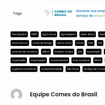
Tags:
Abicalçados
ABPA
agricultura
agronegócio
Apex-Brasil
Apex
carne bovina
carne de frango
carne suína
China
CNA
CNI
corrente de comércio
déficit
Estados Unidos
EUA
exportação
importação
importações
investimentos
livre comércio
MAPA
superávit comercial
sustentabilidade
São Paulo
tarifaço de Trum
Equipe Comex do Brasil