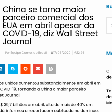
Bu
China se torna maior
parceiro comercial dos
EUA em abril apesar da
COVID-19, diz Wall Street
Journal
Ma
Por
Equipe Comex do Brasil
17/06/2020
12:24
C-
de
dos Unidos aumentou substancialmente em abril em
OVID-19, tornando a China o maior parceiro
Ta
et Journal.
de
Mo
 39,7 bilhões em abril, alta de mais de 40% em
dá, informou a reportagem publicada no domingo,