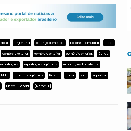
Brasil
Argentina
balança comercial
balança comercial
Brasil
O
comércio exterior
comércio exterior
comércio exterior.
Conab
exportações
exportações agrícolas
exportações brasileiras
Mdic
produtos agrícolas
Rússia
Secex
soja
superávit
p
União Europeia
[Mercosul]