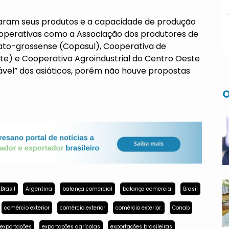
taram seus produtos e a capacidade de produção
operativas como a Associação dos produtores de
mato-grossense (Copasul), Cooperativa de
e) e Cooperativa Agroindustrial do Centro Oeste
ável” dos asiáticos, porém não houve propostas
O
Brasil
Argentina
balança comercial
balança comercial
Brasil
comércio exterior
comércio exterior
comércio exterior.
Conab
exportações
exportações agrícolas
exportações brasileiras