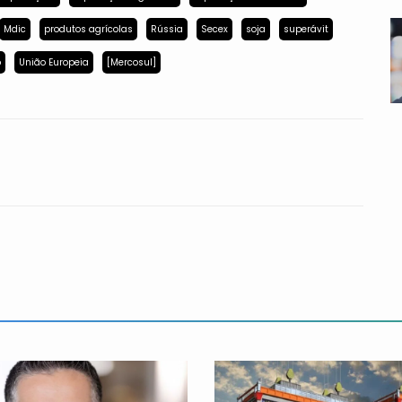
Mdic
produtos agrícolas
Rússia
Secex
soja
superávit
p
União Europeia
[Mercosul]