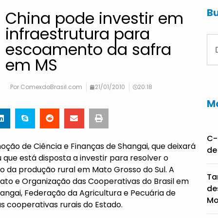
Bu
China pode investir em
infraestrutura para
escoamento da safra
em MS
Por
ComexdoBrasil.com
21/01/2010
20:18
Ma
C-
o de Ciência e Finanças de Shangai, que deixará
de
que está disposta a investir para resolver o
 da produção rural em Mato Grosso do Sul. A
Ta
icato e Organização das Cooperativas do Brasil em
de
ngai, Federação da Agricultura e Pecuária de
Mo
s cooperativas rurais do Estado.