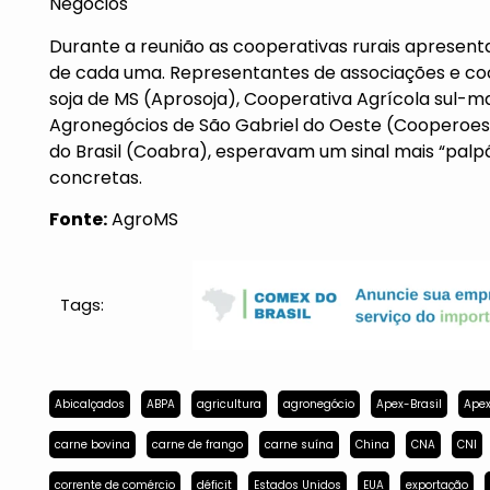
Negócios
Durante a reunião as cooperativas rurais apresen
de cada uma. Representantes de associações e co
soja de MS (Aprosoja), Cooperativa Agrícola sul-
Agronegócios de São Gabriel do Oeste (Cooperoest
do Brasil (Coabra), esperavam um sinal mais “palp
concretas.
Fonte:
AgroMS
Tags:
Abicalçados
ABPA
agricultura
agronegócio
Apex-Brasil
Apex
carne bovina
carne de frango
carne suína
China
CNA
CNI
corrente de comércio
déficit
Estados Unidos
EUA
exportação