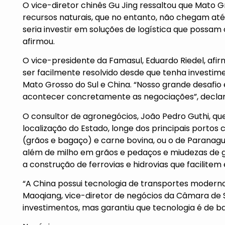
O vice-diretor chinês Gu Jing ressaltou que Mato
recursos naturais, que no entanto, não chegam at
seria investir em soluções de logística que possam
afirmou.
O vice-presidente da Famasul, Eduardo Riedel, afi
ser facilmente resolvido desde que tenha investi
Mato Grosso do Sul e China. “Nosso grande desafio é
acontecer concretamente as negociações”, declara
O consultor de agronegócios, João Pedro Guthi, q
localização do Estado, longe dos principais portos
(grãos e bagaço) e carne bovina, ou o de Paranaguá
além de milho em grãos e pedaços e miudezas de ga
a construção de ferrovias e hidrovias que facilitem
“A China possui tecnologia de transportes modernos
Maoqiang, vice-diretor de negócios da Câmara de S
investimentos, mas garantiu que tecnologia é de ba