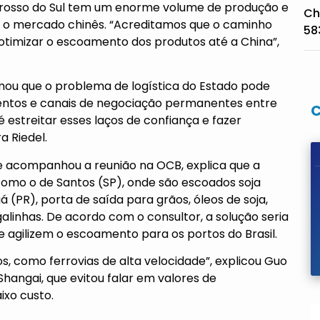
 Grosso do Sul tem um enorme volume de produção e
Ch
é o mercado chinês. “Acreditamos que o caminho
58
 otimizar o escoamento dos produtos até a China”,
rmou que o problema de logística do Estado pode
mentos e canais de negociação permanentes entre
 estreitar esses laços de confiança e fazer
 Riedel.
ue acompanhou a reunião na OCB, explica que a
 como o de Santos (SP), onde são escoados soja
 (PR), porta de saída para grãos, óleos de soja,
linhas. De acordo com o consultor, a solução seria
 e agilizem o escoamento para os portos do Brasil.
, como ferrovias de alta velocidade”, explicou Guo
hangai, que evitou falar em valores de
ixo custo.