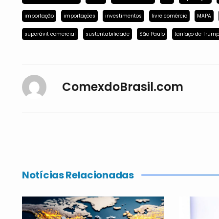
importação
importações
investimentos
livre comércio
MAPA
superávit comercial
sustentabilidade
São Paulo
tarifaço de Trum
ComexdoBrasil.com
Notícias Relacionadas