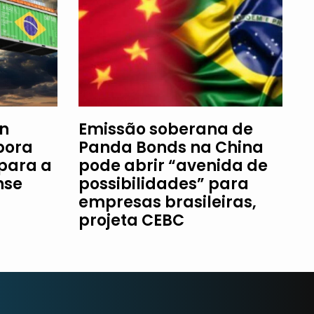
an
Emissão soberana de
bora
Panda Bonds na China
 para a
pode abrir “avenida de
nse
possibilidades” para
empresas brasileiras,
projeta CEBC