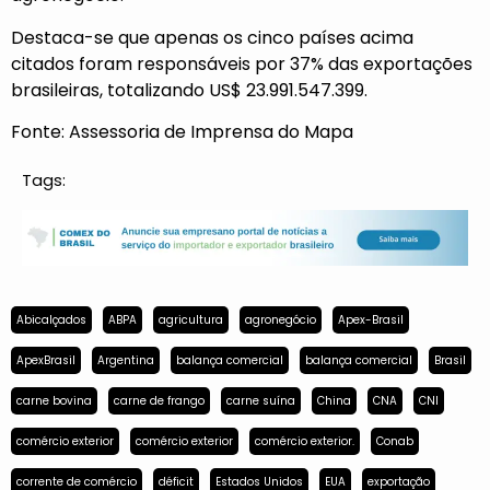
Destaca-se que apenas os cinco países acima
citados foram responsáveis por 37% das exportações
brasileiras, totalizando US$ 23.991.547.399.
Fonte: Assessoria de Imprensa do Mapa
Tags:
Abicalçados
ABPA
agricultura
agronegócio
Apex-Brasil
ApexBrasil
Argentina
balança comercial
balança comercial
Brasil
carne bovina
carne de frango
carne suína
China
CNA
CNI
comércio exterior
comércio exterior
comércio exterior.
Conab
corrente de comércio
déficit
Estados Unidos
EUA
exportação