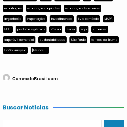
exportações
exportações agrícolas
exportações brasileiras
importação
importações
investimentos
livre comércio
MAPA
Mdic
produtos agrícolas
Rússia
Secex
soja
superávit
superávit comercial
sustentabilidade
São Paulo
tarifaço de Trump
União Europeia
[Mercosul]
ComexdoBrasil.com
Buscar Notícias