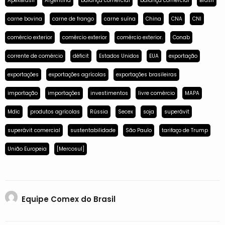
ApexBrasil
Argentina
balança comercial
balança comercial
Brasil
carne bovina
carne de frango
carne suína
China
CNA
CNI
comércio exterior
comércio exterior
comércio exterior.
Conab
corrente de comércio
déficit
Estados Unidos
EUA
exportação
exportações
exportações agrícolas
exportações brasileiras
importação
importações
investimentos
livre comércio
MAPA
Mdic
produtos agrícolas
Rússia
Secex
soja
superávit
superávit comercial
sustentabilidade
São Paulo
tarifaço de Trump
União Europeia
[Mercosul]
Equipe Comex do Brasil