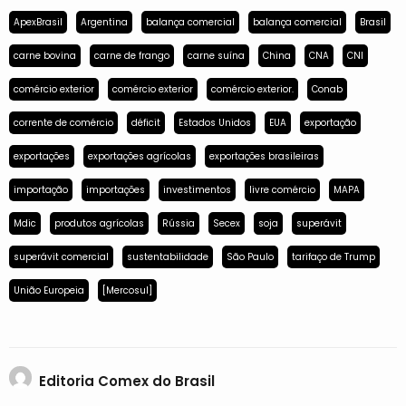
ApexBrasil
Argentina
balança comercial
balança comercial
Brasil
carne bovina
carne de frango
carne suína
China
CNA
CNI
comércio exterior
comércio exterior
comércio exterior.
Conab
corrente de comércio
déficit
Estados Unidos
EUA
exportação
exportações
exportações agrícolas
exportações brasileiras
importação
importações
investimentos
livre comércio
MAPA
Mdic
produtos agrícolas
Rússia
Secex
soja
superávit
superávit comercial
sustentabilidade
São Paulo
tarifaço de Trump
União Europeia
[Mercosul]
Editoria Comex do Brasil