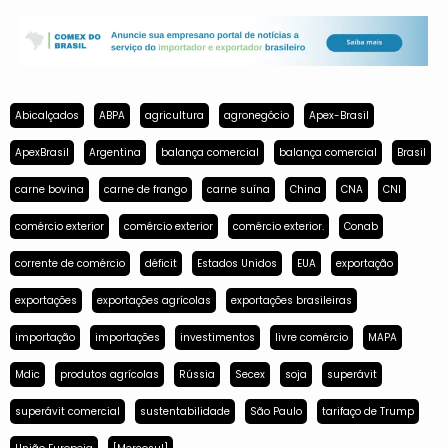
Abicalçados
ABPA
agricultura
agronegócio
Apex-Brasil
ApexBrasil
Argentina
balança comercial
balança comercial
Brasil
carne bovina
carne de frango
carne suína
China
CNA
CNI
comércio exterior
comércio exterior
comércio exterior.
Conab
corrente de comércio
déficit
Estados Unidos
EUA
exportação
exportações
exportações agrícolas
exportações brasileiras
importação
importações
investimentos
livre comércio
MAPA
Mdic
produtos agrícolas
Rússia
Secex
soja
superávit
superávit comercial
sustentabilidade
São Paulo
tarifaço de Trump