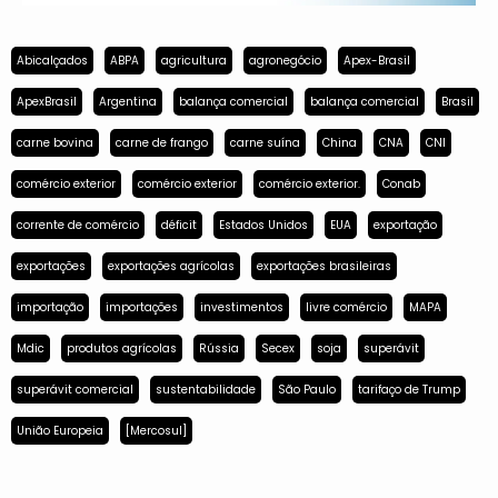
Abicalçados
ABPA
agricultura
agronegócio
Apex-Brasil
ApexBrasil
Argentina
balança comercial
balança comercial
Brasil
carne bovina
carne de frango
carne suína
China
CNA
CNI
comércio exterior
comércio exterior
comércio exterior.
Conab
corrente de comércio
déficit
Estados Unidos
EUA
exportação
exportações
exportações agrícolas
exportações brasileiras
importação
importações
investimentos
livre comércio
MAPA
Mdic
produtos agrícolas
Rússia
Secex
soja
superávit
superávit comercial
sustentabilidade
São Paulo
tarifaço de Trump
União Europeia
[Mercosul]