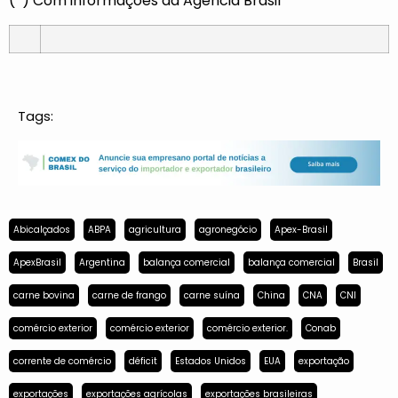
(*) Com informações da Agência Brasil
Tags:
Abicalçados
ABPA
agricultura
agronegócio
Apex-Brasil
ApexBrasil
Argentina
balança comercial
balança comercial
Brasil
carne bovina
carne de frango
carne suína
China
CNA
CNI
comércio exterior
comércio exterior
comércio exterior.
Conab
corrente de comércio
déficit
Estados Unidos
EUA
exportação
exportações
exportações agrícolas
exportações brasileiras