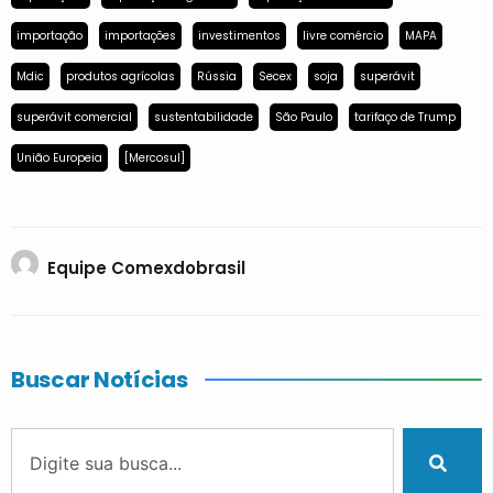
importação
importações
investimentos
livre comércio
MAPA
Mdic
produtos agrícolas
Rússia
Secex
soja
superávit
superávit comercial
sustentabilidade
São Paulo
tarifaço de Trump
União Europeia
[Mercosul]
Equipe Comexdobrasil
Buscar Notícias