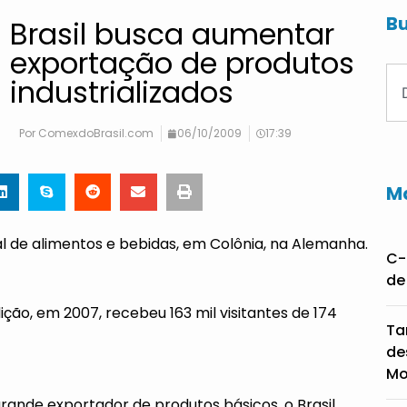
Bu
Brasil busca aumentar
exportação de produtos
industrializados
Por
ComexdoBrasil.com
06/10/2009
17:39
Ma
al de alimentos e bebidas, em Colônia, na Alemanha.
C-
de
ção, em 2007, recebeu 163 mil visitantes de 174
Ta
de
Mo
rande exportador de produtos básicos, o Brasil