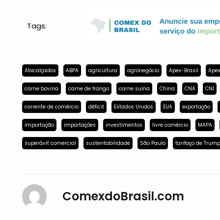
Tags:
Abicalçados
ABPA
agricultura
agronegócio
Apex-Brasil
Apex
carne bovina
carne de frango
carne suína
China
CNA
CNI
corrente de comércio
déficit
Estados Unidos
EUA
exportação
importação
importações
investimentos
livre comércio
MAPA
superávit comercial
sustentabilidade
São Paulo
tarifaço de Trum
ComexdoBrasil.com