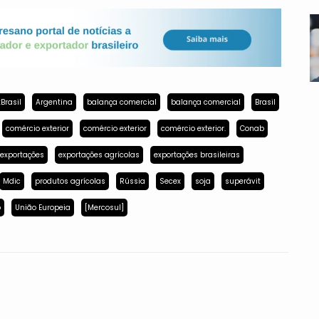
Brasil
Argentina
balança comercial
balança comercial
Brasil
comércio exterior
comércio exterior
comércio exterior.
Conab
exportações
exportações agrícolas
exportações brasileiras
Mdic
produtos agrícolas
Rússia
Secex
soja
superávit
p
União Europeia
[Mercosul]