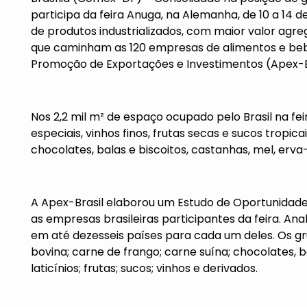
participa da feira Anuga, na Alemanha, de 10 a 14 
de produtos industrializados, com maior valor agre
que caminham as 120 empresas de alimentos e bebi
Promoção de Exportações e Investimentos (Apex-Br
Nos 2,2 mil m² de espaço ocupado pelo Brasil na fei
especiais, vinhos finos, frutas secas e sucos tropic
chocolates, balas e biscoitos, castanhas, mel, erv
A Apex-Brasil elaborou um Estudo de Oportunidade
as empresas brasileiras participantes da feira. An
em até dezesseis países para cada um deles. Os g
bovina; carne de frango; carne suína; chocolates, ba
laticínios; frutas; sucos; vinhos e derivados.