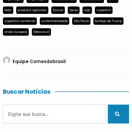
Mdic
produtos agrícolas
Rússia
Secex
soja
superávit
superávit comercial
sustentabilidade
São Paulo
tarifaço de Trump
União Europeia
[Mercosul]
Equipe Comexdobrasil
Buscar Notícias