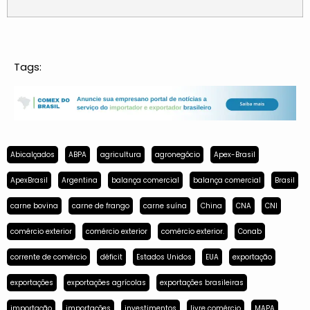
Tags:
Abicalçados
ABPA
agricultura
agronegócio
Apex-Brasil
ApexBrasil
Argentina
balança comercial
balança comercial
Brasil
carne bovina
carne de frango
carne suína
China
CNA
CNI
comércio exterior
comércio exterior
comércio exterior.
Conab
corrente de comércio
déficit
Estados Unidos
EUA
exportação
exportações
exportações agrícolas
exportações brasileiras
importação
importações
investimentos
livre comércio
MAPA